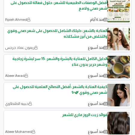
أفضل الوصفات الطبيعية للشعر: حلول فعالة للحصول على
شعر صحي ولامع
منذ 6 أيام
Rpieh Ahmed
العناية بالشعر: دليلك الشامل للحصول على شعر صحي وقوي
والتخلص من أبرز مشكلاته
منذ أسبوع
ريمون عماد جرجس
الدليل الكامل للعناية بالبشرة والشعر: 15 سر لبشرة زجاجية
وشعر حرير بدون عناء
منذ أسبوع
Abeer Awad
كيفية العناية بالشعر: أفضل النصائح العلمية للحصول على
شعر صحي وقوي 🌿✨
منذ أسبوع
حبيبه الطنطاوي
فوائد زيت الروز ماري للشعر
منذ أسبوع
Abeer Mohamed