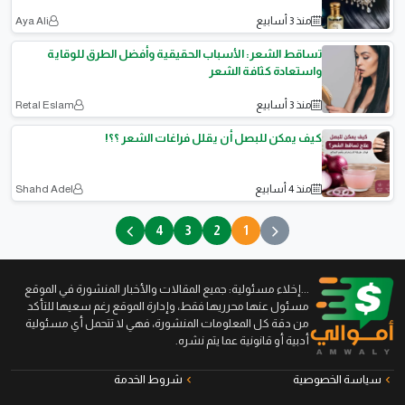
منذ 3 أسابيع
Aya Ali
تساقط الشعر: الأسباب الحقيقية وأفضل الطرق للوقاية
واستعادة كثافة الشعر
منذ 3 أسابيع
Retal Eslam
كيف يمكن للبصل أن يقلل فراغات الشعر ؟؟!
منذ 4 أسابيع
Shahd Adel
4
3
2
1
...إخلاء مسئولية: جميع المقالات والأخبار المنشورة في الموقع
مسئول عنها محرريها فقط، وإدارة الموقع رغم سعيها للتأكد
من دقة كل المعلومات المنشورة، فهي لا تتحمل أي مسئولية
أدبية أو قانونية عما يتم نشره.
سياسة الخصوصية
شروط الخدمة