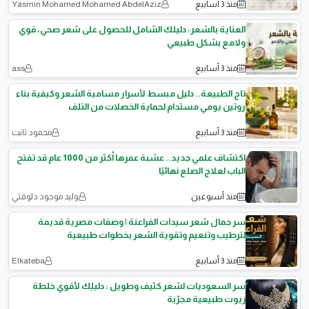
منذ 3 أسابيع
Yasmin Mohamed Mohamed AbdelAziz
العناية بالشعر: دليلك الشامل للحصول على شعر صحي، قوي
ولامع بشكل طبيعي
منذ 3 أسابيع
ass
تاج الطبيعة.. دليل مبسط لأسرار مسامية الشعر وكيفية بناء
روتين يومي مستدام لحماية الخصلات من التلف
منذ 3 أسابيع
محمود ثابت
اكتشاف علمي جديد.. عشبة عمرها أكثر من 1000 عام قد تفتح
الباب لعلاج الصلع نهائيًا
منذ أسبوعين
وليد موجود دلوقتي
سر جمال شعر سيدات الفراعنة | وصفات مصرية قديمة
لترطيب وتنعيم وتقوية الشعر بخطوات طبيعية
منذ 3 أسابيع
Elkateba
سر السعوديات لشعر كثيف وطويل : دليلِك لأقوي خلطة
زيوت طبيعية مجرّبة