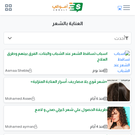
العناية بالشعر
أحدث
اسباب تساقط الشعر عند الشباب والبنات: الفرق بينهم وطرق
العلاج
منذ يوم
Asmaa Sheble
«شعر قَوي بلا مصاريف: أسرار العناية المنزلية»
منذ 6 أيام
Mohamed Asser
طريقة الحصول علي شعر كيرلي صحي و لامع
منذ 4 أيام
Mohamed ayman