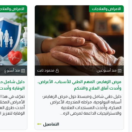
الامراض والعلاجات
الامراض والعلاج
منذ أسبوعين
محمود ثابت
منذ أسبوع
مرض الزهايمر: الفهم الطبي للأسباب، الأعراض،
دليل شامل حو
وأحدث آفاق العلاج والتحكم
الوقاية وأحدث
​دليل طبي شامل ومبسط حول مرض الزهايمر؛
تعرّف في هذا 
أسبابه البيولوجية، مراحله المتدرجة، الأعراض
الأمراض المختل
المبكرة، وأحدث المستجدات العلاجية
أحدث طرق العلا
والاستراتيجيات الداعمة لمرضى الزه...
الوقاية لتعزيز ا
التفاصيل