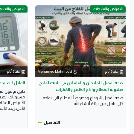
الامراض والعلاجات
الامراض والعلاج
منذ 3 أيام
Mohamed Mahmoud
منذ 3 أيام
صحه أفضل للفلاحين والعاملين في البيت لعلاج
القاتل الصام
خشونه العظام والام الظهر والفقرات
دليل توعوي ع
مستويات الضغط
صحه أفضل الاوجاع وخصوصاً العظام التي تواجه
الأعراض المفاج
كل عامل من بيتك أنشاء الله
الأذن.ربط الأسبا
التفاصيل