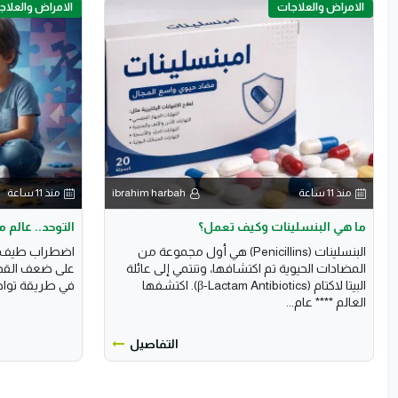
الامراض والعلاجات
الامراض والعلاج
منذ 11 ساعة
ibrahim harbah
منذ 11 ساعة
ما هي البنسلينات وكيف تعمل؟
التوحد.. عالم
البنسلينات (Penicillins) هي أول مجموعة من
اضطراب طيف الت
المضادات الحيوية تم اكتشافها، وتنتمي إلى عائلة
على ضعف القدر
البيتا لاكتام (β-Lactam Antibiotics). اكتشفها
في طريقة تواص
العالم **** عام...
التفاصيل