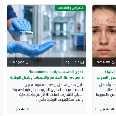
الامراض والعلاجات
Reem Nabil
منذ أسبوع
محمود ثابت
الأنواع،
عدوى المستشفيات (Nosocomial
هور الحبوب
Infections): المخاطر والأسباب وسُبل الوقاية
عه، وأفضل
​دليل صحي شامل يوضح مفهوم عدوى
لنصائح
المستشفيات (العدوى المرتبطة بالرعاية الصحية)؛
ة من ظهورها
أسباب انتشارها، الفئات الأكثر عرضة للإصابة،
وأهم استراتيجيات الوقاية داخل...
التفاصيل
التفاصيل