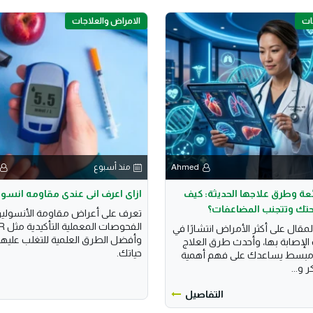
ات
الامراض والعلاجات
Ahmed
منذ أسبوع
عة وطرق علاجها الحديثة: كيف
ازاى اعرف انى عندى مقاومه انسول
تك وتتجنب المضاعفات؟
تعرف على أعراض مقاومة الأنسولين
مقال على أكثر الأمراض انتشارًا في
وأفضل الطرق العلمية للتغلب عليه
 الإصابة بها، وأحدث طرق العلاج
حياتك.
ل مبسط يساعدك على فهم أهمية
 و...
التفاصيل