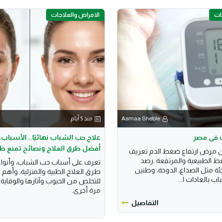
ات
الامراض والعلاجات
Asmaa Sheble
منذ 5 أيام
ت فى مصر
علاج حب الشباب نهائيًا.. الأسباب، 
أفضل طرق العلاج ونصائح تمنع ظ
ن مرض ارتفاع ضغط الدم تعريف
 الطبيعية والمرتفعة .رصد
تعرف على أسباب حب الشباب، وأنوا
ئة مثل الصداع، الدوخة، وطنين
طرق العلاج الطبية والمنزلية، وأهم ا
ب بالعادات ا...
للتخلص من الحبوب وآثارها والوقاي
مرة أخرى.
التفاصيل