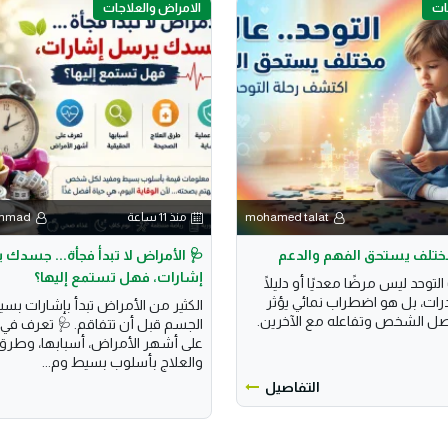
ات
الامراض والعلاجات
mohamed talat
منذ 11 ساعة
ammad
 مختلف يستحق الفهم والدعم
🩺 الأمراض لا تبدأ فجأة... جسدك
إشارات، فهل تستمع إليها؟
وحد ليس مرضًا معديًا أو دليلًا
ات، بل هو اضطراب نمائي يؤثر
الكثير من الأمراض تبدأ بإشارات بس
ل الشخص وتفاعله مع الآخرين.
الجسم قبل أن تتفاقم. 🩺 تعرف في 
على أشهر الأمراض، أسبابها، وطرق 
والعلاج بأسلوب بسيط وم...
التفاصيل