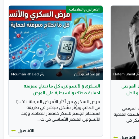
الامراض والعلاجات
Hatem Sherif
منذ أسبوعين
Nourhan Khaled
ء العوضي
السكري والأنسولين: كل ما تحتاج معرفته
 الحل
لحماية صحتك والسيطرة على المرض
مرض السكري من أكثر الأمراض المزمنة انتشارًا
في العالم، ويؤثر بشكل مباشر في طريقة
ء العوضي
استخدام الجسم للسكر كمصدر للطاقة. ويُعد
لسفة العلمية
الأنسولين العنصر الأساسي في ت...
سكر في
التفاصيل
التفاصيل