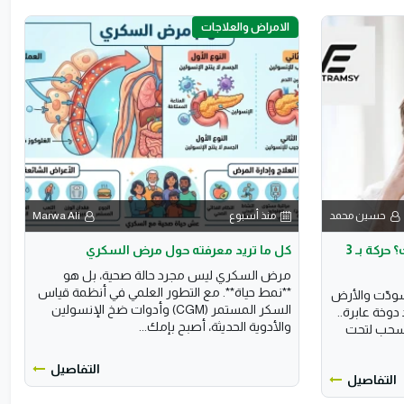
الامراض والعلاجات
Marwa Ali
منذ أسبوع
حسين محمد
كل ما تريد معرفته حول مرض السكري
بتشوف سواد لما تقوم من مكانك؟ حركة بـ 3
مرض السكري ليس مجرد حالة صحية، بل هو
**نمط حياة**. مع التطور العلمي في أنظمة قياس
عمرك قومت ف
السكر المستمر (CGM) وأدوات ضخ الإنسولين
بتلف بيك؟ 
والأدوية الحديثة، أصبح بإمك...
ده هبوط ا
التفاصيل
التفاصيل