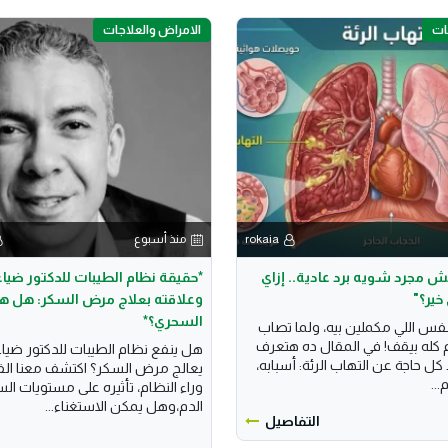
ات
الامراض والعلاجات
rokaia
منذ أسبوع
مش مجرد شويه برد عادية.. إزاي
*حقيقة نظام الطيبات للدكتور ضيا
خير؟"
وعلاقته بعلاج مرض السكر: هل هو
السحري؟*
نفس اللي مكملين بيه، ولما تصاب
 كله بيقف! في المقال ده هتعرف
هل ينفع نظام الطيبات للدكتور ضيا
 حاجة عن التهاب الرئة: أسبابه،
يعالج مرض السكر؟ اكتشف معنا الف
...
وراء النظام، تأثيره على مستويات ال
الدم،وهل يمكن الاستغناء...
التفاصيل