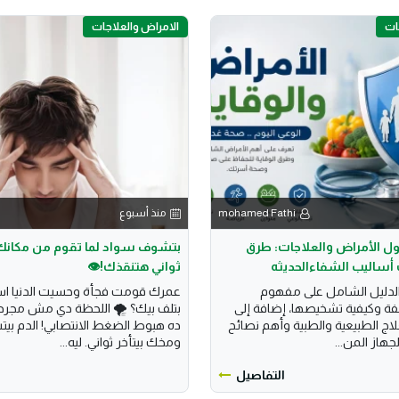
الامراض والعلاجات
ال
منذ أسبوع
mohamed Fathi
دليل شامل حول الأمراض وا
ثواني هتنقذك!👁️
الوقاية وأحدث أساليب 
جأة وحسيت الدنيا اسودّت والأرض
تعرّف في هذا الدليل الش
️ اللحظة دي مش مجرد دوخة عابرة..
الأمراض المختلفة وكيفية تشخي
لضغط الانتصابي! الدم بيتسحب لتحت
أحدث طرق العلاج الطبيعية والط
ومخك بيتأخر ثواني. ليه...
الوقاية لتعزي
التفاصيل