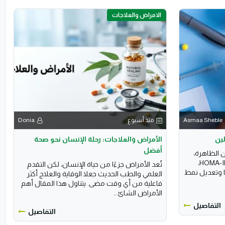
الامراض والعلاجات
Asmaa Sheble
منذ أسبوع
Donia
ين
الأمراض والعلاجات: رحلة الإنسان نحو صحة
أفضل
 الظاهرة،
الفحوصات المعملية التأكيدية مثل HOMA-IR،
تُعد الأمراض جزءًا من حياة الإنسان، لكن التقدم
ا وتعديل نمط
العلمي والطب الحديث جعلا الوقاية والعلاج أكثر
فاعلية من أي وقت مضى. يتناول هذا المقال أهم
الأمراض الشائ...
التفاصيل
التفاصيل