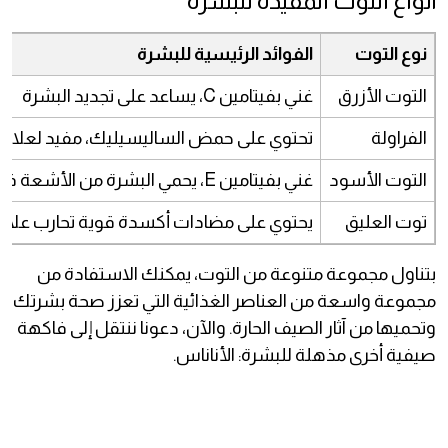
أنواع التوت المفيدة للبشرة
نوع التوت
الفوائد الرئيسية للبشرة
التوت الأزرق
غني بفيتامين C، يساعد على تجديد البشرة
الفراولة
تحتوي على حمض الساليسيليك، مفيد لعلاج
التوت الأسود
غني بفيتامين E، يحمي البشرة من الأشعة فوق البنفسجية
توت العليق
يحتوي على مضادات أكسدة قوية تحارب علام
بتناول مجموعة متنوعة من التوت، يمكنك الاستفادة من
مجموعة واسعة من العناصر الغذائية التي تعزز صحة بشرتك
وتحميها من آثار الصيف الحارة. والآن، دعونا ننتقل إلى فاكهة
صيفية أخرى مذهلة للبشرة: الأناناس.