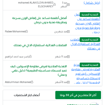
منذ 3
mohamed ALAA ELDIN AHMED
أشهر
ELGOHAREY
التغذية الصحية
أفضل أطعمة تساعد على إنقاص الوزن بسرعة
وبطريقة صحية بدون حرمان
منذ شهرين
Rabee Mohammed
التغذية الصحية
المكملات الغذائية: استثمارك الذكي في صحتك
منذ 11 شهر
ياسر سيد احمد ابراهيم
التغذية الصحية
التغذية العلاجية لمرضى مقاومة الإنسولين: كيف
تعيد لجسمك حساسيته الطبيعية؟ (دليل علمي
وعملي)
منذ 8 أشهر
Abdulrhman Mohamed
أكثر الأعضاء ربح في آخر 30 يومًا
أعضاء كبار الشخصيات