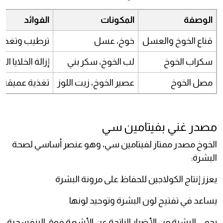
الوصفة
المكونات
الفوائد
قناع الخوخ والعسل
خوخ، عسل
ترطيب وتغذية
سكراب الخوخ
لب الخوخ، سكر بني
إزالة الخلايا ا
مصل الخوخ
عصير الخوخ، زيت اللوز
تغذية عميقة و
مصدر غني بفيتامين سي
الخوخ مصدر ممتاز لفيتامين سي، وهو عنصر أساسي لصحة
البشرة:
يعزز إنتاج الكولاجين للحفاظ على مرونة البشرة
يساعد في تفتيح لون البشرة وتوحيد لونها
يحمي البشرة من الأضرار الناتجة عن الأشعة فوق البنفسجية