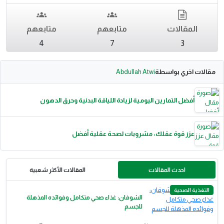
المقالات
متابعهم
متابعهم
4
7
3
مقالات اخري بواسطة
Abdullah Atwi
أفضل التمارين اليومية لزيادة اللياقة البدنية وحرق الدهون
عزز قوة عقلك: مشروبات لصحة عقلية أفضل
احدث المقالات
المقالات الأكثر شعبية
التغذية الصحية
الشوفان: غذاء صحي متكامل وفوائده المذهلة
للجسم