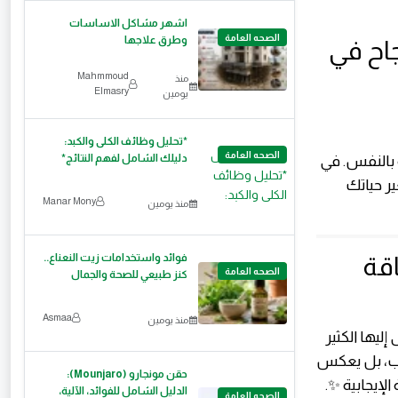
اشهر مشاكل الاساسات
الصحه العامة
وطرق علاجها
جاح في
Mahmmoud
منذ
Elmasry
يومين
*تحليل وظائف الكلى والكبد:
الصحه العامة
دليلك الشامل لفهم النتائج*
 بالنفس. في
ير حياتك
Manar Mony
منذ يومين
فوائد واستخدامات زيت النعناع..
اقة
الصحه العامة
كنز طبيعي للصحة والجمال
Asmaa
منذ يومين
إليها الكثير
اب، بل يعكس
حقن مونجارو (Mounjaro):
إيجابية ✨.
الدليل الشامل للفوائد، الآلية،
الصحه العامة