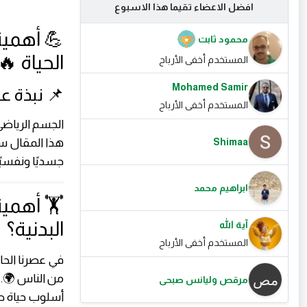
افضل الاعضاء تقيما هذا الاسبوع
💪 أهمية
محمود ثابت
الحياة 🔥
المستخدم أخفى الأرباح
Mohamed Samir
📌 نبذة 
المستخدم أخفى الأرباح
الجسم الرياض
هذا المقال ست
Shimaa
جسديًا ونفسيًا
ابراهيم محمد
🏋️ أهمي
البدنية؟
آية الله
المستخدم أخفى الأرباح
في عصرنا الحال
من الناس 🌍.
مرقص وليانس صبحى
أسلوب حياة صح