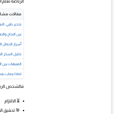
الرياضة تعلم ا
مقالات مشاب
تحذير طبي: الت
بين النجاح والصح
أسرار الجمال ا
تحليل السكر ا
المنبهات بين 
لماذا يصاب بع
فالشخص الريا
⏳ الالتزام
🎯 تحقيق ا