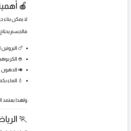
🍎 أهمية
لا يمكن بناء 
فالجسم يحتاج 
🍗 البروتين 
🍚 الكربوهي
🥑 الدهون 
💧 الماء بك
ولهذا يعتمد ال
🏃 الريا