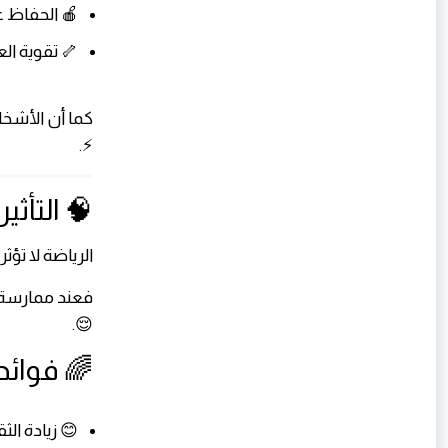
🍎 الحفاظ ع
🦴 تقوية ا
كما أن الأشخا
⚡.
🧠 التأث
الرياضة لا تؤث
فعند ممارسة ا
😌.
🌈 فوائ
😊 زيادة ال