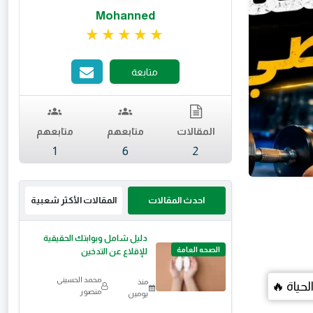
Mohanned
تقييم 5 من 5.
متابعة
المقالات
متابعهم
متابعهم
1
6
2
احدث المقالات
المقالات الأكثر شعبية
دليل شامل وبوابتك الحقيقية
الصحه العامة
للإقلاع عن التدخين
محمد الحسينى
منذ
منصور
يومين