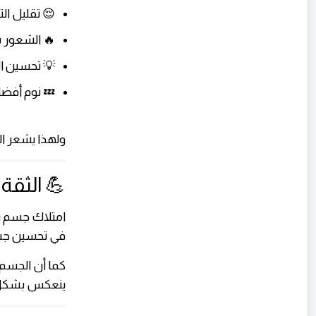
تقليل التوتر
ر بالسعادة
سين التركيز
 نوم أفضل
 الرياضية 🏋️.
 الرياضي
ئج تعبه وجهده
فخر والإنجاز.
لحيوية ✨، مما
ت الاجتماعية.