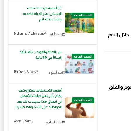
🏃‍♂️ أهمية الرياضة لصحة
الإنسان: سر الحياة الصحية
الصحه العامة
والنشاط الدائم
Mohamed Abdelsatar
خلال اليوم
منذ 5 أيام
بين الحياة والموت.. كيف تُنقذ
الصحه العامة
إنساناً في 60 ثانية
Basmala Salem
منذ أسبوع
وتر والقلق
أهمية الاستيقاظ مبكرًا وكيف
يمكن أن يغير حياتك للأفضل,
الصحه العامة
لن تصدق ماذا سيحدث لك بعد
المواظبة علي الاستيقاظ مبكرا !
Asem Ehab
منذ 3 أسابيع