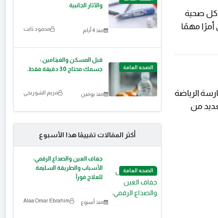
والآثار الجانبية
اكل صحية
مرًا مهمًا
محمود ثابت
منذ 4 أيام
قبل المسكن والفيتامين :
الصحه العامة
جسمك محتاج 30 دقيقة فقط.
رسة الرياضة
مريم الشوربجي
منذ يومين
عديد من
أكثر المقالات تقييمًا هذا الأسبوع
جفاف العين والصداع الرقمي:
الأسباب والطريقة السليمة
الصحه العامة
للعلاج فوراً
Alaa Omar Ebrahim
منذ أسبوع