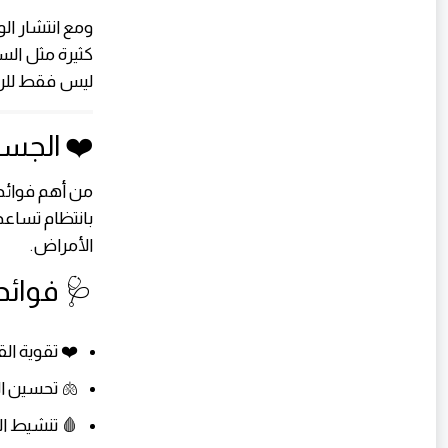
ومع انتشار ال
كثيرة مثل الس
ليس فقط للري
❤️ الجسم
من أهم فوائد 
بانتظام تساعد
الأمراض.
🩺 فوائد
❤️ تقوية ال
🫁 تحسين التنفس
🩸 تنشيط ال