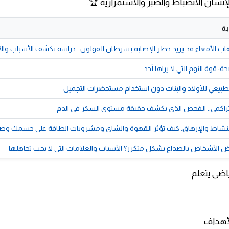
لإنسان الانضباط والصبر والاستمرارية 🏆.
ة
هاب الأمعاء قد يزيد خطر الإصابة بسرطان القولون.. دراسة تكشف الأسباب وا
ة: قوة النوم التي لا يراها أحد
لطبيعي للأولاد والبنات دون استخدام مستحضرات التجميل
لتراكمي.. الفحص الذي يكشف حقيقة مستوى السكر في الدم
النشاط والإرهاق: كيف تؤثر القهوة والشاي ومشروبات الطاقة على جسمك و
ض الأشخاص بالصداع بشكل متكرر؟ الأسباب والعلامات التي لا يجب تجاهلها
ضي يتعلم:
لأهداف