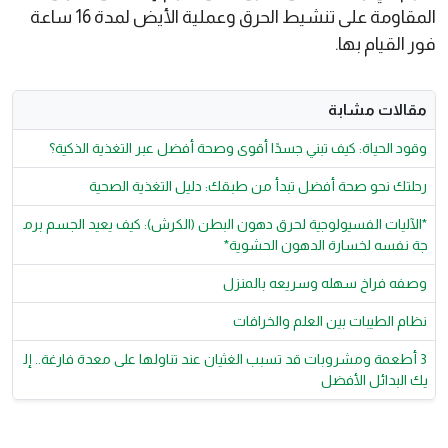
المقاومة على تنشيط الحرق وعملية الأيض لمدة 16 ساعة
فور القيام بها.
مقالات مشابة
وقود الحياة: كيف تبني جسدًا أقوى وصحة أفضل عبر التغذية الذكية؟
رحلتك نحو صحة أفضل تبدأ من طبقك: دليل التغذية الصحية
*الآليات الفسيولوجية لحرق دهون البطن (الكرش): كيف يعيد الجسم برم
جة نفسه لخسارة الدهون الحشوية*
وصفه فراخ سهله وسريعه بالمنزل
نظام الطيبات بين العلم والخرافات
3 أطعمة ومشروبات قد تسبب الغثيان عند تناولها على معدة فارغة.. إل
يك البدائل الأفضل