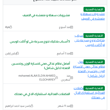
التغذية الصحية
مشروبات سهلة و منعشه في الصيف
منذ أسبوع
Aya
التغذية الصحية
5 أسباب بتخليك تجوع بسرعة حتى لو أكلت كويس
منذ 3 أسابيع
إيـلين إيلين
التغذية الصحية
أفضل نظام غذائي صحي لخسارة الوزن وتحسين
الصحة (دليل شامل)
منذ
mohamed ALAA ELDIN AHMED
شهرين
ELGOHAREY
التغذية الصحية
المكملات الغذائية: استثمارك الذكي في صحتك
منذ 11 شهر
ياسر سيد احمد ابراهيم