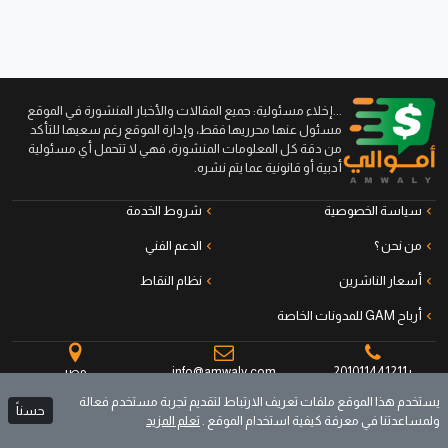
...إخلاء مسئولية: جميع المقالات والأخبار المنشورة في الموقع
مسئول عنها محرريها فقط، وإدارة الموقع رغم سعيها للتأكد
من دقة كل المعلومات المنشورة، فهي لا تتحمل أي مسئولية
أدبية أو قانونية عما يتم نشره.
سياسة الخصوصية
شروط الخدمة
من نحن ؟
الدعم الفني
أسعار الناشرين
نظام النقاط
أرباح GAM للمدونات الخاصة
+201011441211
info@amwaly.com
مصر
يستخدم هذا الموقع ملفات تعريف الارتباط لتقديم تجربة مستخدم فعالة
حسناً
ولمساعدتنا في معرفة كيفية استخدام الموقع .
تعلم المزيد
جميع الحقوق محفوظة © أموالي منصة الناشرين