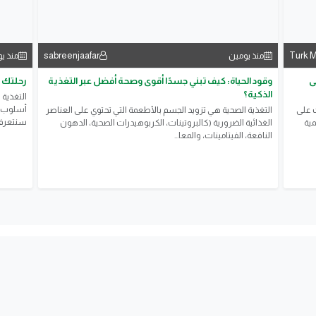
sabreenjaafar
Turk 
منذ يومين
منذ ي
ى
وقود الحياة: كيف تبني جسدًا أقوى وصحة أفضل عبر التغذية
رحلتك ن
الذكية؟
التغذية
أسلوب ح
ت على
التغذية الصحية هي تزويد الجسم بالأطعمة التي تحتوي على العناصر
سنتعرف ع
ية
الغذائية الضرورية (كالبروتينات، الكربوهيدرات الصحية، الدهون
النافعة، الفيتامينات، والمعا...