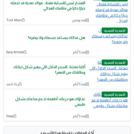
الفشار ليس للتسلية فقط.. فوائد صحية قد تجعله
خيارًا ذكيًا في نظامك الغذائي
منذ يومين
Turk Moon
التغذية الصحية
هل غذائك بيساعد جسمك ولا بيضره؟
منذ 5 أيام
Sara Ahmed
التغذية الصحية
أكلنا صحتنا.. السحر الحلال اللي بيغير شكل حياتك
وطاقتك من الصفر!
منذ 5 أيام
زياد احمد
التغذية الصحية
غذاؤك هو درعك: أطعمة تدعم مناعتك بشكل
طبيعي
منذ 5 أيام
Rosa
أكثر المقالات تقييمًا هذا الأسبوع