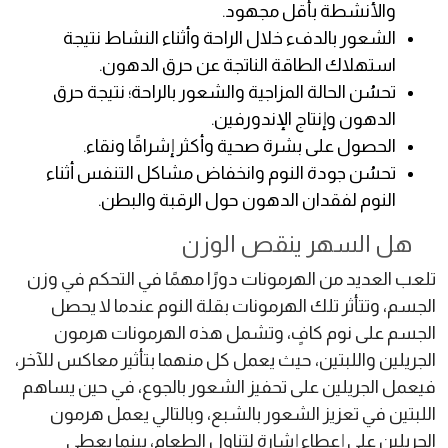
والأنشطة بأقل مجهود.
الشعور بالدفء خلال الراحة وأثناء النشاط نتيجة
استهلاك الطاقة الناتجة عن حرق الدهون.
تحسُن الحالة المزاجية والشعور بالراحة؛ نتيجة حرق
الدهون وإنتاج الإندورفين.
الحصول على بشرة صحية وأكثر إشراقًا ونقاء.
تحسُن جودة النوم وانخفاض مشاكل التنفس أثناء
النوم لفقدان الدهون حول الرقبة والبطن.
هل السهر ينقص الوزن
تلعب العديد من الهرمونات دورًا مهمًا في التحكم في وزن
الجسم، وتتأثر تلك الهرمونات بقلة النوم عندما لا يحصل
الجسم على نوم كافٍ، وتشمل هذه الهرمونات هرمون
الجريلين واللبتين، حيث يعمل كل منهما بتأثير معاكس للآخر،
فيعمل الجريلين على تحفيز الشعور بالجوع، في حين يساهم
اللبتين في تعزيز الشعور بالشبع، وبالتالي يعمل هرمون
الجريلين على إعطاء إشارة لتناول الطعام، بينما يعطى