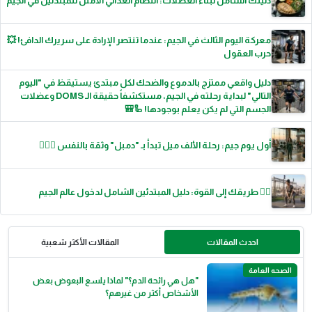
دليلك الشامل لبناء العضلات: النظام الغذائي الأمثل للمبتدئين في الجيم
معركة اليوم الثالث في الجيم: عندما تنتصر الإرادة على سريرك الدافئ! 💥
حرب العقول
دليل واقعي ممتزج بالدموع والضحك لكل مبتدئ يستيقظ في "اليوم
التالي" لبداية رحلته في الجيم، مستكشفاً حقيقة الـ DOMS وعضلات
الجسم التي لم يكن يعلم بوجودها! 🦾🎒
أول يوم جيم: رحلة الألف ميل تبدأ بـ "دمبل" وثقة بالنفس 🏋️‍♂️💪
🏋️‍♂️ طريقك إلى القوة: دليل المبتدئين الشامل لدخول عالم الجيم
احدث المقالات
المقالات الأكثر شعبية
الصحه العامة
"هل هي رائحة الدم؟" لماذا يلسع البعوض بعض
الأشخاص أكثر من غيرهم؟