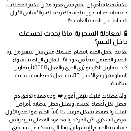
بنكتشفها متأخر، إن الجيم مش مجرد مكان لتكبير العضلات،
ده بمثابة صيانة دورية لجسمك وعقلك، والأساس الأول
للحفاظ على الصحة العامة 🦾.
🧪 المعادلة السحرية: ماذا يحدث لجسمك
داخل الجيم؟
لما تبدأ تدخل الجيم بانتظام، جسمك مش بس بيتغير من برة،
التغيير الحقيقي بيبدأ من جوة 🔄. التمارين الرياضية، سواء
كانت تمارين الكارديو (زي الجري والعجل 🏃‍♂️🚴‍♂️) أو تمارين
المقاومة ورفع الأثقال 🏋️‍♀️، بتشتغل كمنظومة دفاعية
متكاملة.
أولاً، عضلات قلبك بتبقى أقوى ❤️، وده معناه تدفق دم
أفضل لكل أعضاء الجسم، وتقليل خطر الإصابة بأمراض
القلب والضغط بشكل مرعب 📉. ثانياً، الجيم هو العدو الأول
لمرض السكري؛ لأن الحركة والمجهود العضلي بيزودوا من
حساسية الجسم للإنسولين، وبالتالي بتتحكم في مستوى