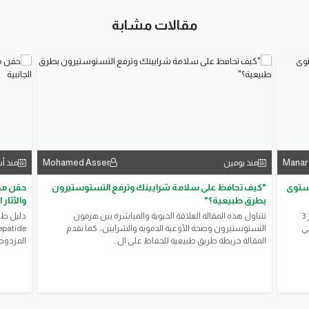
مقالات مشابة
Mohamed Asser
Manar
منذ يومين
منذ أ
مستوى
"كيف تحافظ على سلامة شرايينك وترفع التستوستيرون
بطرق طبيعية؟"
والآثار ا
> هل سكرك مضبوط فعلا؟ تحليل واحد بيكشفلك سكر اخر 3
تتناول هذه المقالة العلاقة الحيوية والمباشرة بين هرمون
مي
التستوستيرون وصحة الأوعية الدموية والشرايين،. كما تقدم
المقالة خريطة طريق طبيعية للحفاظ على ال...
المزدوجة،