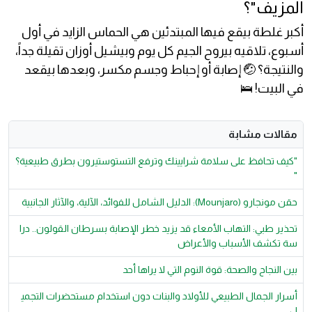
المزيف"؟
أكبر غلطة بيقع فيها المبتدئين هي الحماس الزايد في أول
أسبوع، تلاقيه بيروح الجيم كل يوم وبيشيل أوزان تقيلة جداً،
والنتيجة؟ 🤕 إصابة أو إحباط وجسم مكسر، وبعدها بيقعد
في البيت! 🛌
مقالات مشابة
"كيف تحافظ على سلامة شرايينك وترفع التستوستيرون بطرق طبيعية؟
"
حقن مونجارو (Mounjaro): الدليل الشامل للفوائد، الآلية، والآثار الجانبية
تحذير طبي: التهاب الأمعاء قد يزيد خطر الإصابة بسرطان القولون.. درا
سة تكشف الأسباب والأعراض
بين النجاح والصحة: قوة النوم التي لا يراها أحد
أسرار الجمال الطبيعي للأولاد والبنات دون استخدام مستحضرات التجمي
ل