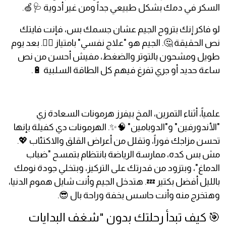
السكر في دمك بشكل طبيعي جداً ومن غير أدوية 🩺🍏.
لو فاكر إنك بتروح الجيم عشان جسمك بس، فإنت فايتك
نص الحقيقة 🤔. الجيم هو "علاج نفسي" بامتياز 🧘‍♂️. بعد يوم
طويل ومشحون بالتوتر والضغط، مفيش أحسن من نص
ساعة حديد أو جري تفرغ فيهم كل الطاقة السلبية 🔋.
علمياً، أثناء التمرين، المخ بيفرز هرمونات السعادة زي
"الأندورفين" و"الدوبامين" 🧠✨. الهرمونات دي كفيلة بإنها
تحسن مزاجك فوراً، وتقلل من أعراض القلق والاكتئاب 💖.
مش بس كده، ممارسة الرياضة بانتظام بتمسح "ضباب
الدماغ"، وبتزود من قدرتك على التركيز، وبتخلي جودة نومك
بالليل أفضل بكتير 💤. هتدخل الجيم وأنت شايل هموم الدنيا،
وهتخرج منه وأنت حاسس بخفة وراحة بال 😎.
🎯 كيف تبدأ رحلتك بدون "شغف البدايات