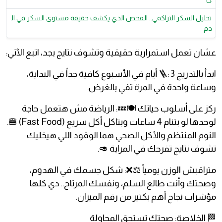
تحليل السكر التراكمي.. الفحص الذي يكشف حقيقة مستوى السكر في ال
دم
عشان تعمل استمرارية حقيقية وتشوف نتايج بجد، اتبع الآتي:
ابدأ بالتدريج 🪜: 3 أيام في الأسبوع كافية جداً في البداية،
وساعة واحدة في المرة تفي بالغرض.
ركز على أسلوب حياتك 🍽️💤: الرياضة مش هتعمل حاجة
لوحدها لو بتنام 4 ساعات وبتاكل أكل سريع (Fast Food) 🍔.
النوم المنتظم والأكل الصحي هما الوقود اللي هيخليك
تشوف نتايج تفرحك في المراية 🥑.
متراقبش الوزن يومياً ⚖️❌: شكل جسمك في الهدوم،
وصحتك وأنت طالع السلم، ونفسك المرتاح.. دي كلها
مؤشرات نجاح أهم بكتير من رقم الميزان.
🏁 الخلاصة: صحتك تستحق المحاولة