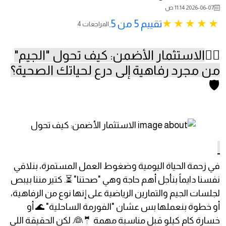
2026-06-07 11:14 ص
تقييم 5 من 5.
4 المراجعات
🏋️‍♂️
الاستثمار الأضمن: كيف تحول "الجيم"
من مجرد رفاهية إلى درع لحياتك الصحية؟
🛡️
في زحمة الحياة اليومية وضغوط العمل المستمرة، بنلاقي
نفسنا دايماً بنأجل أهم حاجة وهي "صحتنا" ⏳. كتير مننا بيبص
لجلسات الجيم والتمارين الرياضية على إنها نوع من الرفاهية،
أو خطوة بنعملها بس عشان "الفورمة الساحلية" 🌊 أو
خسارة كام كيلو قبل مناسبة مهمة 🤵👰. لكن الحقيقة اللي