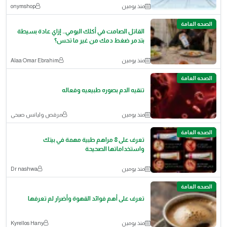
منذ يومين
onymshop
الصحه العامة
القاتل الصامت في أكلك اليومي.. إزاي عادة بسيطة
بتدمر ضغط دمك من غير ما تحس؟
منذ يومين
Alaa Omar Ebrahim
الصحه العامة
تنقيه الدم بصوره طبيعيه وفعاله
منذ يومين
مرقص وليانس صبحى
الصحه العامة
تعرف على 8 مراهم طبية مهمة في بيتك
واستخداماتها الصحيحة
منذ يومين
Dr nashwa
الصحه العامة
​تعرف على أهم فوائد القهوة وأضرار لم تعرفها
منذ يومين
Kyrellos Hany