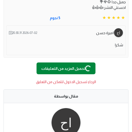
جميل جدا 🌻🌹💐
احسنتي النشر 👍👍👍
5 نجوم
اميرة حسن
2026-07-02 20:38:31
شكرا
O
A
D
In
G
L
...
تحميل المزيد من التعليقات
الرجاء تسجيل الدخول لتتمكن من التعليق
مقال بواسطة