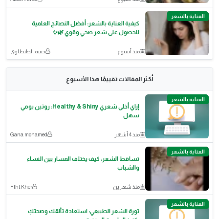
العناية بالشعر
كيفية العناية بالشعر: أفضل النصائح العلمية
للحصول على شعر صحي وقوي 🌿✨
منذ أسبوع
حبيبه الطنطاوي
أكثر المقالات تقييمًا هذا الأسبوع
العناية بالشعر
إزاي أخلي شعري Healthy & Shiny: روتين يومي
سهل
منذ 4 أشهر
Gana mohamed
العناية بالشعر
تساقط الشعر: كيف يختلف المسار بين النساء
والشباب
منذ شهرين
Ftht Kher
العناية بالشعر
ثورة الشعر الطبيعي: استعادة تألقك وصحتكِ