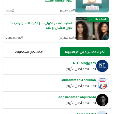
بكنوز الطبيعة المخفية
منذ 4 أشهر
nada
العناية بالشعر
العناية بالشعر الكيرلي: سرّ الكيرلز الصحية والجذابة
بدون هيشان أو تلف
منذ شهرين
Mariam 3rfat
أكثر الأعضاء ربح في آخر 30 يومًا
أعضاء كبار الشخصيات
NBT bloggers
المستخدم أخفى الأرباح
Muhammed Abdullah
المستخدم أخفى الأرباح
eng moamen alqurashi
المستخدم أخفى الأرباح