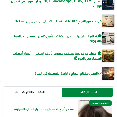
تعلم HTML وCSS وJavaScript: دليلك لبداية قوية في تطوير
الويب
كيف تحقق النجاح؟ 10 عادات تساعدك على الوصول إلى أهدافك
🎓 نظام البكالوريا المصرية 2027.. شرح كامل للمسارات والمواد
والدرجات
🏛️ اختراعات قديمة سبقت عصرها بآلاف السنين.. أسرار أذهلت
العلماء حتى اليوم 🤯
🌿 الصبر: مفتاح النجاح والراحة النفسية في الحياة
احدث المقالات
المقالات الأكثر شعبية
العناية بالشعر
«شعر قَوي بلا مصاريف: أسرار العناية المنزلية»