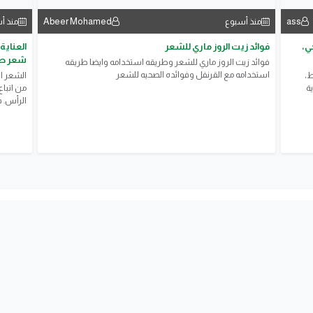
Abeer Mohamed
ass
منذ أسبوع
منذ أ
ي،
فوائد زيت الروز ماري للشعر
العناية
شعر ص
فوائد زيت الروز ماري للشعر وطريقه استخدامه وايضا طريقه
استخدامه مع القرنفل وفوائده الصحيه للشعر
ط،
الشعر ال
ة
من اتبا
الرأس. 