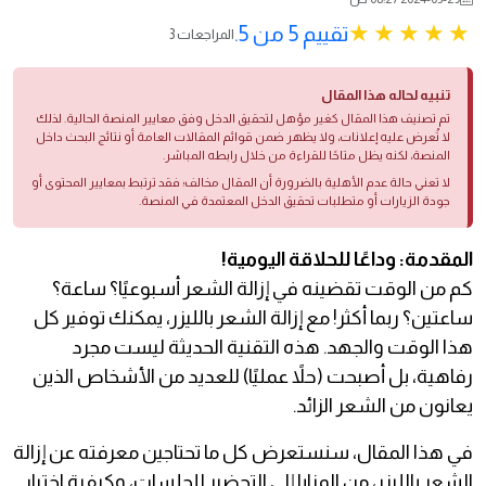
تقييم 5 من 5.
3 المراجعات
تنبيه لحاله هذا المقال
تم تصنيف هذا المقال كغير مؤهل لتحقيق الدخل وفق معايير المنصة الحالية. لذلك
لا تُعرض عليه إعلانات، ولا يظهر ضمن قوائم المقالات العامة أو نتائج البحث داخل
المنصة، لكنه يظل متاحًا للقراءة من خلال رابطه المباشر.
لا تعني حالة عدم الأهلية بالضرورة أن المقال مخالف؛ فقد ترتبط بمعايير المحتوى أو
جودة الزيارات أو متطلبات تحقيق الدخل المعتمدة في المنصة.
المقدمة: وداعًا للحلاقة اليومية!
كم من الوقت تقضينه في إزالة الشعر أسبوعيًا؟ ساعة؟
ساعتين؟ ربما أكثر! مع إزالة الشعر بالليزر، يمكنك توفير كل
هذا الوقت والجهد. هذه التقنية الحديثة ليست مجرد
رفاهية، بل أصبحت (حلاً عمليًا) للعديد من الأشخاص الذين
يعانون من الشعر الزائد.
في هذا المقال، سنستعرض كل ما تحتاجين معرفته عن إزالة
الشعر بالليزر، من المزايا إلى التحضير للجلسات، وكيفية اختيار