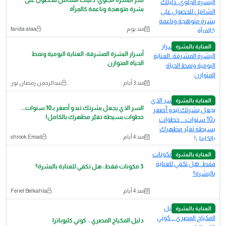
سر البشرة الجلوي: دليلك الشامل للحصول على
بشرة متوهجة وناعمة كالمِرآة
منذ يوم
farida alaa
العناية بالبشرة
أسرار البشرة المشرقة: العناية اليومية ونمط
الحياة المتوازن
منذ 3 أيام
عبدالرحمن رمضان نور
العناية بالبشرة
السر الذي يجعل بشرتك تبدو أصغر بـ10 سنوات...
خطوات بسيطة تغيّر مظهرك بالكامل!
منذ 4 أيام
shrook Emad
العناية بالبشرة
3 مكونات فقط: هل تكفي للعناية بالبشرة؟
منذ 4 أيام
Feriel Belkahla
العناية بالبشرة
دليل المكياج المصري .. كوني كليوباترا