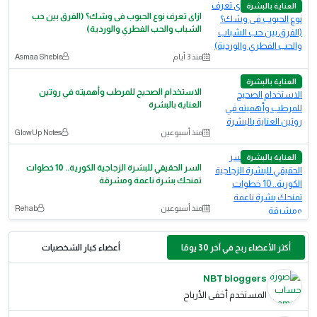
العناية بالبشرة
ازاى تعرف نوع الحبوب فى وشك؟ (الفرق بين حب
الشباب والحب الفطري والوردية)
منذ 3 أيام
Asmaa Sheble
العناية بالبشرة
الاستخدام الصحيح للمرطب وأهميته في روتين
العناية بالبشرة
منذ أسبوعين
GlowUp Notes
العناية بالبشرة
السر الحقيقي للبشرة الزجاجية الكورية.. 10 خطوات
تمنحك بشرة ناعمة ومشرقة
منذ أسبوعين
Rehab
أكثر الأعضاء ربح في آخر 30 يومًا
أعضاء كبار الشخصيات
NBT bloggers
المستخدم أخفى الأرباح