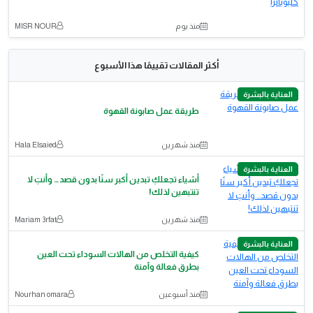
منذ يوم
MISR NOUR
أكثر المقالات تقييمًا هذا الأسبوع
العناية بالبشرة
طريقة عمل صابونة القهوة
منذ شهرين
Hala Elsaied
العناية بالبشرة
أشياء تجعلكِ تبدين أكبر سنًا بدون قصد… وأنتِ لا
تنتبهين لذلك!
منذ شهرين
Mariam 3rfat
العناية بالبشرة
كيفية التخلص من الهالات السوداء تحت العين
بطرق فعالة وآمنة
منذ أسبوعين
Nourhan omara