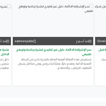
sabreenjaafar
GlowU
منذ أسبوع
منذ أ
ة قبل
سر الإشراقة الدائمة: دليل غير تقليدي لبشرة زجاجية وتوهج
بشرة مش
طبيعي
الداخل
راء
تستعرض هذه المقالة أهمية العناية بالبشرة كجزء من الرعاية
دليل شام
الصحية الذاتية، وتقدم دليلاً عملياً لبناء روتين يومي متكامل يشمل
التنظيف، الترطيب، والحماية م...
تنظيف وت