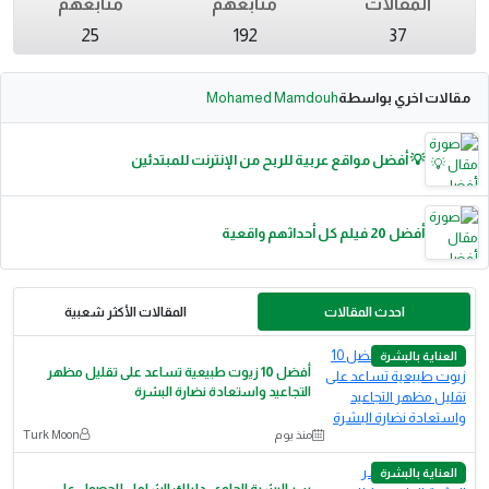
المقالات
متابعهم
متابعهم
25
192
37
مقالات اخري بواسطة
Mohamed Mamdouh
💡 أفضل مواقع عربية للربح من الإنترنت للمبتدئين
أفضل 20 فيلم كل أحداثهم واقعية
احدث المقالات
المقالات الأكثر شعبية
العناية بالبشرة
أفضل 10 زيوت طبيعية تساعد على تقليل مظهر
التجاعيد واستعادة نضارة البشرة
منذ يوم
Turk Moon
العناية بالبشرة