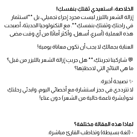
الخلاصة: استعيدي ثقتكِ بنفسكِ!
إزالة الشعر بالليزر ليست مجرد إجراء تجميلي، بل **استثمار
في راحتكِ وثقتكِ بنفسكِ**. مع التكنولوجيا الحديثة، أصبحت
هذه العملية (أسرع، أسهل، وأكثر أمانًا) من أي وقت مضى.
العناية بجمالكِ لا يجب أن تكون معاناة يومية!
💬 شاركينا تجربتكِ:** هل جربتِ إزالة الشعر بالليزر من قبل؟
ما هي النتائج التي لاحظتِها؟
✨ نصيحة أخيرة:
لا تترددي في حجز استشارة مع أخصائي اليوم، وابدئي رحلتكِ
نحو(بشرة ناعمة خالية من الشعر) دون عناء!
لماذا هذه المقالة مختلفة؟
- (لغة بسيطة) وتخاطب القارئ مباشرة.