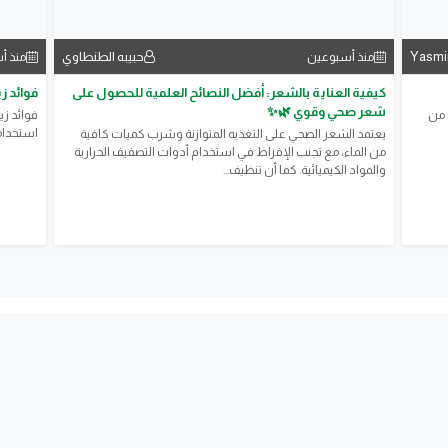
Yasmi
حبيبه الطنطاوي
منذ أسبوعين
منذ أ
كيفية العناية بالشعر: أفضل النصائح العلمية للحصول على
فوائد ز
شعر صحي وقوي 🌿✨
 من
فوائد زي
استخدام
يعتمد الشعر الصحي على التغذيه المتوازنة وشرب كميات كافية
من الماء، مع تجنب الإفراط في استخدام أدوات التصفيف الحرارية
والمواد الكيميائية. كما أن تنظيف...