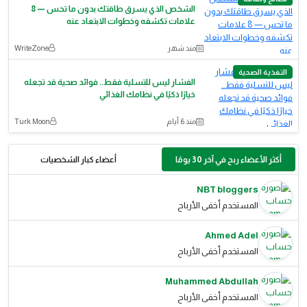
الشخص الذي يسرق طاقتك بدون ما تحس — 8
علامات تكشفه وخطوات الابتعاد عنه
منذ شهر
WriteZone
التغذية الصحية
الفشار ليس للتسلية فقط.. فوائد صحية قد تجعله
خيارًا ذكيًا في نظامك الغذائي
منذ 6 أيام
Turk Moon
أكثر الأعضاء ربح في آخر 30 يومًا
أعضاء كبار الشخصيات
NBT bloggers
المستخدم أخفى الأرباح
Ahmed Adel
المستخدم أخفى الأرباح
Muhammed Abdullah
المستخدم أخفى الأرباح