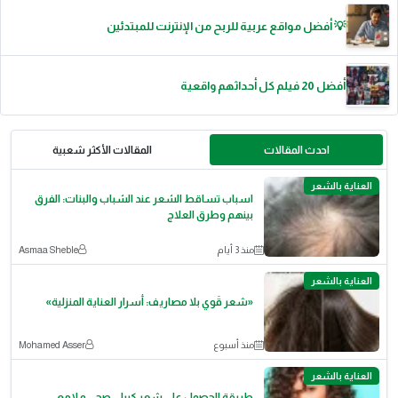
💡 أفضل مواقع عربية للربح من الإنترنت للمبتدئين
أفضل 20 فيلم كل أحداثهم واقعية
احدث المقالات
المقالات الأكثر شعبية
العناية بالشعر
اسباب تساقط الشعر عند الشباب والبنات: الفرق
بينهم وطرق العلاج
منذ 3 أيام
Asmaa Sheble
العناية بالشعر
«شعر قَوي بلا مصاريف: أسرار العناية المنزلية»
منذ أسبوع
Mohamed Asser
العناية بالشعر
طريقة الحصول علي شعر كيرلي صحي و لامع