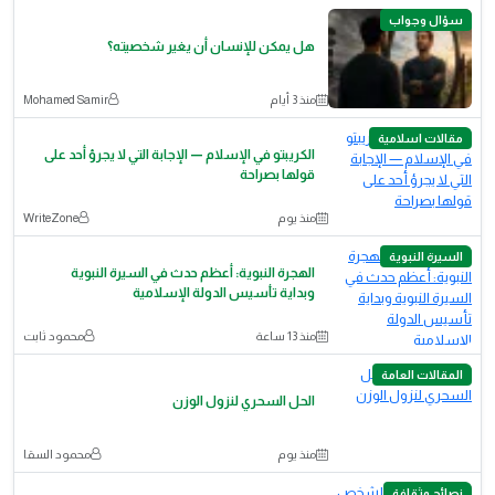
سؤال وجواب
هل يمكن للإنسان أن يغير شخصيته؟
منذ 3 أيام
Mohamed Samir
مقالات اسلامية
الكريبتو في الإسلام — الإجابة التي لا يجرؤ أحد على
قولها بصراحة
منذ يوم
WriteZone
السيرة النبوية
الهجرة النبوية: أعظم حدث في السيرة النبوية
وبداية تأسيس الدولة الإسلامية
منذ 13 ساعة
محمود ثابت
المقالات العامة
الحل السحري لنزول الوزن
منذ يوم
محمود السقا
نصائح وثقافة