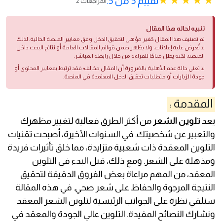
تقييم 5 من 5.
2 المراجعات
تنبيه لحاله هذا المقال
تم تصنيف هذا المقال كغير مؤهل لتحقيق الدخل وفق معايير المنصة الحالية. لذلك
لا تُعرض عليه إعلانات، ولا يظهر ضمن قوائم المقالات العامة أو نتائج البحث داخل
المنصة، لكنه يظل متاحًا للقراءة من خلال رابطه المباشر.
لا تعني حالة عدم الأهلية بالضرورة أن المقال مخالف؛ فقد ترتبط بمعايير المحتوى أو
جودة الزيارات أو متطلبات تحقيق الدخل المعتمدة في المنصة.
المقدمة :
يعد
تلوين الشعر
من أكثر الطرق فعالية لتغيير مظهرك
والتعبير عن شخصيتك. في السنوات الأخيرة، أصبحت تقنيات
التلوين المعقدة ذات شعبية متزايدة، مما خلق تأثيرات فريدة
ومذهلة على الشعر. ومع ذلك، قبل البدء في التلوين
المعقد، من المهم مراعاة بعض الفروق الدقيقة لتحقيق
النتيجة المرجوة والحفاظ على شعر صحي. في هذه المقالة
سنلقي نظرة على الجوانب الرئيسية لتلوين الشعر المعقد
ونشارك النصائح المفيدة. التلوين عالي الجودة والمعقد في