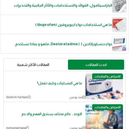
الباراسيتامول: الفوائد والاستخدامات والآثار الجانبية والتحذيرات
ما هي استخدامات دواء ايبوبروفين (Ibuprofen )
دواء ديسلوراتادين ( ( Desloratadine، ماهو و بماذا يستخدم .
احدث المقالات
المقالات الأكثر شعبية
الامراض والعلاجات
ما هي البنسلينات وكيف تعمل؟
منذ يومين
ibrahim harbah
الامراض والعلاجات
التوحد.. عالم مختلف يستحق الفهم والدعم
منذ يومين
mohamed talat