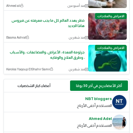
منذ أسبوعين
Ahmed ali
الامراض والعلاجات
خطر يهدد العالم كل ما يجب معرفته عن فيروس
هانتا الجديد
منذ شهرين
Basma Ashraf
الامراض والعلاجات
جرثومة المعدة : الأعراض ،والمضاعفات ، والأسباب
، وطرق العلاج والوقايه
منذ شهرين
Kerolos Yaqoup ElShahir Samir
أكثر الأعضاء ربح في آخر 30 يومًا
أعضاء كبار الشخصيات
NBT bloggers
المستخدم أخفى الأرباح
Ahmed Adel
المستخدم أخفى الأرباح