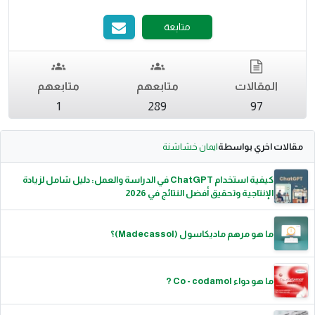
متابعة
المقالات
متابعهم
متابعهم
1
289
97
مقالات اخري بواسطة
ايمان خشاشنة
كيفية استخدام ChatGPT في الدراسة والعمل: دليل شامل لزيادة
الإنتاجية وتحقيق أفضل النتائج في 2026
ما هو مرهم ماديكاسول (Madecassol)؟
ما هو دواء Co - codamol ?