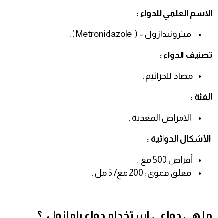
الاسم العلمي للدواء :
ميترونيدازول – ( Metronidazole ) .
تصنيف الدواء :
مضاد للجراثيم .
الفئة :
الامراض المعدية .
الأشكال الدوائية :
أقراص 500 مغ .
معلق فموي : 200 مغ/ 5 مل .
ما هي دواعي استخدام دواء رامازول ؟