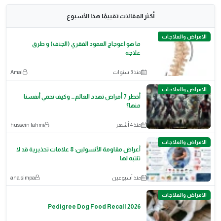
أكثر المقالات تقييمًا هذا الأسبوع
الامراض والعلاجات
ما هو اعوجاج العمود الفقري (الجنف) و طرق
علاجه
منذ 3 سنوات
Amal
الامراض والعلاجات
أخطر 7 أمراض تهدد العالم… وكيف نحمي أنفسنا
منها؟
منذ 4 أشهر
hussein fahmi
الامراض والعلاجات
أعراض مقاومة الأنسولين: 8 علامات تحذيرية قد لا
تنتبه لها
منذ أسبوعين
ana simpa
الامراض والعلاجات
Pedigree Dog Food Recall 2026