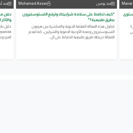
Mohamed Asser
Manar
منذ يومين
منذ أ
مستوى
"كيف تحافظ على سلامة شرايينك وترفع التستوستيرون
بطرق طبيعية؟"
والآثار ا
> هل سكرك مضبوط فعلا؟ تحليل واحد بيكشفلك سكر اخر 3
تتناول هذه المقالة العلاقة الحيوية والمباشرة بين هرمون
مي
التستوستيرون وصحة الأوعية الدموية والشرايين،. كما تقدم
المقالة خريطة طريق طبيعية للحفاظ على ال...
المزدوجة،