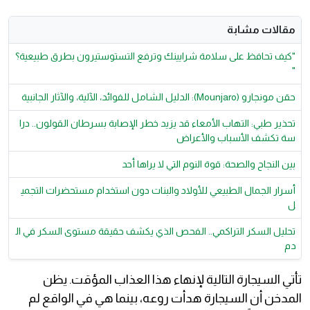
مقالات مشابة
"كيف تحافظ على سلامة شرايينك وترفع التستوستيرون بطرق طبيعية؟
"
حقن مونجارو (Mounjaro): الدليل الشامل للفوائد، الآلية، والآثار الجانبية
تحذير طبي: التهاب الأمعاء قد يزيد خطر الإصابة بسرطان القولون.. درا
سة تكشف الأسباب والأعراض
بين النجاح والصحة: قوة النوم التي لا يراها أحد
أسرار الجمال الطبيعي للأولاد والبنات دون استخدام مستحضرات التجمي
ل
تحليل السكر التراكمي.. الفحص الذي يكشف حقيقة مستوى السكر في ال
دم
تأتي السيجارة التالية لإنهاء هذا العذاب المؤقت. يظن
المدخن أن السيجارة هدأت روعه، بينما هي في الواقع لم