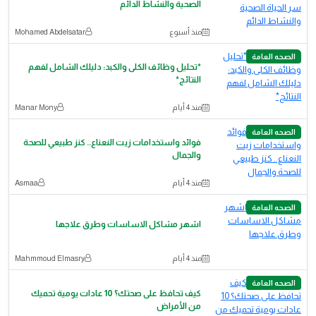
الصحية والنشاط الدائم
منذ أسبوع
Mohamed Abdelsatar
الصحه العامة
*تحليل وظائف الكلى والكبد: دليلك الشامل لفهم
النتائج*
منذ 4 أيام
Manar Mony
الصحه العامة
فوائد واستخدامات زيت النعناع.. كنز طبيعي للصحة
والجمال
منذ 4 أيام
Asmaa
الصحه العامة
اشهر مشاكل الاساسات وطرق علاجها
منذ 4 أيام
Mahmmoud Elmasry
الصحه العامة
كيف تحافظ على صحتك؟ 10 عادات يومية تحميك
من الأمراض