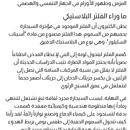
المزمن وظهور الأورام في الجهاز التنفسي والهضمي.
ما وراء الفلتر البلاستيكي
يظن الكثيرون أن الفلتر الموجود في مؤخرة السيجارة
يحميهم من السموم، هذا الفلتر مصنوع من مادة "أسيتات
السليلوز"، وهي نوع من البلاستيك الدقيق.
صُمم الفلتر ليتحول لونه إلى البني لإعطاء المدخن انطباعاً
بصرياً بأنه يحتجز المواد الضارة، تثبت الدراسات الحديثة أن
الفلتر لا يقلل من نسبة المركبات السامة التي تصل إلى
الرئتين، بل يكسر جزيئات الدخان إلى جزيئات أصغر حجماً
لتتغلغل في عمق النسيج الرئوي.
في النهاية، ليست السيجارة مجرد لفافة تبغ تشتعل لتنتهي
رماداً؛ إنها منظومة هندسية وكيميائية معقدة صُممت
بدقة لتستحوذ على كيمياء الدماغ وتصنع توازناً زائفاً، لقد رأينا
كيف تتحول السموم الخفية إلى طقس يومي يربط الهدوء
بالتبغ، وكيف تدار هذه التجارة بذكاء يتجاوز مجرد البيع