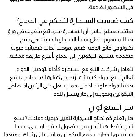
في السطور القادمة.
كيف صُممت السيجارة لتتحكم في الدماغ؟
يعتقد معظم الناس أن السيجارة مجرد تبغ ملفوف في ورق،
هذا المفهوم خاطئ تماماً. السيجارة الحديثة هي منتج
تكنولوجي فائق الدقة، صُمم بموجب أبحاث كيميائية حيوية
متقدمة لتسليم النيكوتين إلى الدماغ بأسرع طريقة ممكنة.
تتعامل شركات التبغ مع السيجارة كأداة لتوصيل الدواء،
يُعالج التبغ بمواد كيميائية تزيد من كفاءة الامتصاص، ترفع
هذه المواد قلوية الدخان، مما يسهل على الرئتين امتصاص
النيكوتين وتحويله إلى غاز يتسلل للدم.
سر السبع ثوانٍ
هل تعلم كم تحتاج السيجارة لتغيير كيمياء دماغك؟ سبع
ثوانٍ فقط. هذا أسرع من مفعول الحقن الوريدي، عندما
تستنشق الدخان، يندفع النيكوتين مباشرة إلى رئتيك، ومنهما