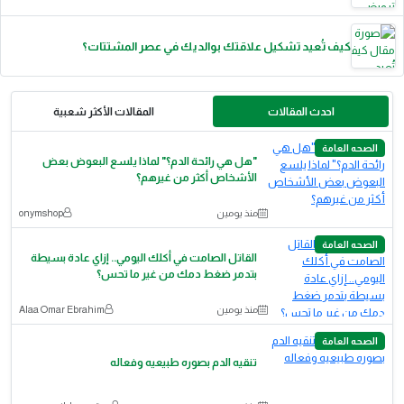
كيف تُعيد تشكيل علاقتك بوالديك في عصر المشتتات؟
احدث المقالات
المقالات الأكثر شعبية
الصحه العامة
"هل هي رائحة الدم؟" لماذا يلسع البعوض بعض
الأشخاص أكثر من غيرهم؟
منذ يومين
onymshop
الصحه العامة
القاتل الصامت في أكلك اليومي.. إزاي عادة بسيطة
بتدمر ضغط دمك من غير ما تحس؟
منذ يومين
Alaa Omar Ebrahim
الصحه العامة
تنقيه الدم بصوره طبيعيه وفعاله