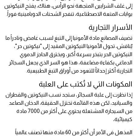
إلى غلف الشرايين المتجهة نحو الرأس، هناك، يفتح النيكوتين
بوابات المتعة الاصطناعية، تنفجر الشحنات الدوبامينية فوراً.
الأسرار التجارية
تضيف المصانع مادة الأمونيا إلى التبغ لسبب غامض ونادراً ما
يُناقش، تحول الأمونيا النيكوتين المقيد إلى "نيكوتين حر"،
النيكوتين الحر يتبخر بسرعة أكبر، ويخترق الحاجز الدموي
الدماغي بكفاءة مضاعفة، هذا هو السر الذي يجعل السجائر
التجارية أكثر إحداثاً للتعود من أوراق التبغ الطبيعية.
المكونات التي لا تُكتب على العلبة
إذا نظرت إلى علبة السجائر، ستجد نسب النيكوتين والقطران
والسيانيد، لكن هذه القائمة تختزل الحقيقة، الدخان الصاعد
من السيجارة المشتعلة يحتوي على أكثر من 7000 مادة
كيميائية،
المذهل في الأمر أن أكثر من 60 مادة منها تصنف عالمياً