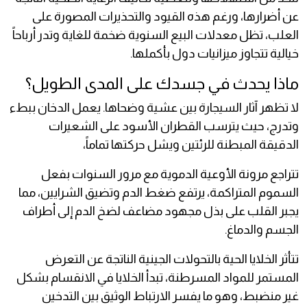
عن أضرارها، ورغم هذه القيود والتحذيرات المصورة على
العلب، تظل معدلات البيع السنوية ضخمة للغاية وتدر أرباحاً
خيالية تتجاوز ميزانيات دول بأكملها.
ماذا يحدث في جسدك على المدى الطويل؟
لا تظهر آثار السيجارة بين عشية وضحاها. يعمل الدخان ببطء
وتدرج، حيث يترسب القطران الأسود على الشعيرات
الدقيقة المبطنة للرئتين ويشل حركتها تماماً،
تتراجع مرونة الأوعية الدموية مع مرور السنوات بفعل
السموم المتراكمة، يرتفع ضغط الدم وتضيق الشرايين، مما
يجبر القلب على بذل مجهود مضاعف لضخ الدم إلى أطراف
الجسم والدماغ.
تتأثر الخلايا الحية بالتحولات الجينية الناتجة عن التعرض
المستمر للمواد المسرطنة، تبدأ الخلايا في الانقسام بشكل
غير منضبط، وهو ما يفسر الارتباط الوثيق بين التدخين