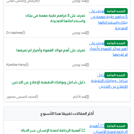
منذ يومين
مرقص وليانس صبحى
الصحه العامة
تعرف على 8 مراهم طبية مهمة في بيتك
واستخداماتها الصحيحة
منذ يومين
Dr nashwa
الصحه العامة
​تعرف على أهم فوائد القهوة وأضرار لم تعرفها
منذ يومين
Kyrellos Hany
الصحه العامة
دليل شامل وبوابتك الحقيقية للإقلاع عن التدخين
منذ 4 أيام
محمد الحسينى منصور
أكثر المقالات تقييمًا هذا الأسبوع
الصحه العامة
🏃‍♂️ أهمية الرياضة لصحة الإنسان: سر الحياة