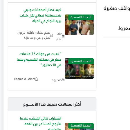
 مواقف صغيرة
كيف تختار أصدقاءك وتبني
شخصيتك؟ نصائح لكل شاب
الصحة النفسية
يريد النجاح في الحياة
عروا.
تعلم بذكاء (دليلك التربوي
منذ
لجيل واعي وصادق)
يوم
" تعبت من جواك ؟ 7 علامات
خطر في صحتك النفسيه وحلها
الصحة النفسية
في 10 دقايق "
Basmala Salem
منذ يوم
أكثر المقالات تقييمًا هذا الأسبوع
اضطراب ثنائي القطب: عندما
تتأرجح المشاعر بين القمة
الصحة النفسية
والهاوية