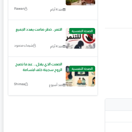
Rawan
منذ 4 أيام
التنمر.. خطر صامت يهدد الجميع
الصحة النفسية
شيماء محمود
منذ 4 أيام
الصمت الذي يقتل... عندما تصبح
الصحة النفسية
الروح سجينة خلف ابتسامة
Shimaa
منذ أسبوع