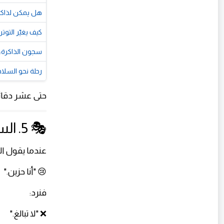
هل يمكن لذاكرت
كيف يغيّر التو
سجون الذاكرة:
رحلة نحو السلام
حتى عشر دقائق
🎭 5. السخرية من مشاعره
عندما يقول ا
😢 "أنا حزين."
فنرد:
❌ "لا تبالغ."