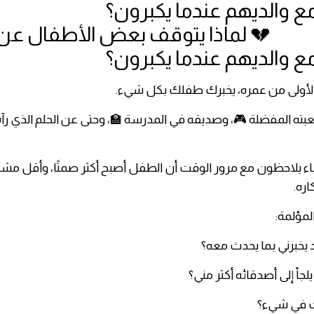
اذا يتوقف بعض الأطفال عن
ع والديهم عندما يكبرون؟
لأولى من عمره، يخبرك طفلك بكل شيء.
بته المفضلة 🎮، وصديقه في المدرسة 🏫، وحتى عن الحلم الذي رآه أث
ء يلاحظون مع مرور الوقت أن الطفل أصبح أكثر صمتًا، وأقل مشا
ره.
المؤلمة:
د يخبرني بما يحدث معه؟
يلجأ إلى أصدقائه أكثر مني؟
 في شيء؟