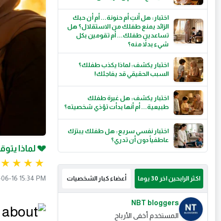
اختبار: هل أنتِ أم حنونة... أم أن حبك
الزائد يمنع طفلك من الاستقلال؟ هل
تساعدين طفلك... أم تقومين بكل
شيء بدلاً منه؟
اختبار يكشف: لماذا يكذب طفلك؟
السبب الحقيقي قد يفاجئك!
اختبار يكشف: هل غيرة طفلك
طبيعية... أم أنها بدأت تؤذي شخصيته؟
اختبار نفسي سريع: هل طفلك يبتزك
عاطفياً دون أن تدري؟
💔 لماذا يت
06-16 15:34 PM
اكثر الرابحين اخر 30 يوما
أعضاء كبار الشخصيات
NBT bloggers
المستخدم أخفى الأرباح