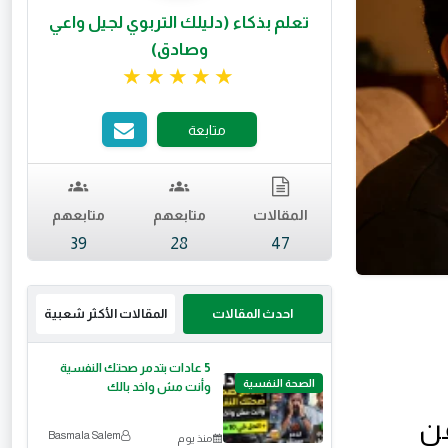
تعلم بذكاء (دليلك التربوي لجيل واعي
وصادق)
تقييم 5 من 5.
متابعة
المقالات
متابعهم
متابعهم
39
28
47
احدث المقالات
المقالات الأكثر شعبية
5 عادات بتدمر صحتك النفسية
الصحة النفسية
وأنت مش واخد بالك
Basmala Salem
منذ يوم