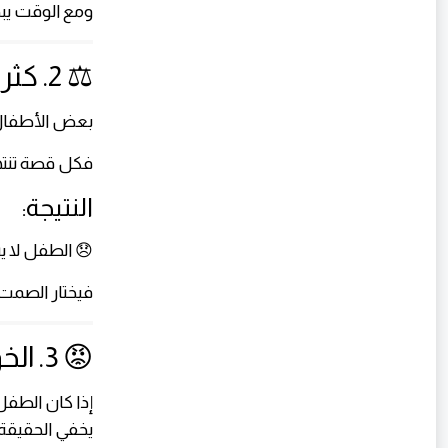
ومع الوقت يبد
⚖️ 2. كثرة الانتقاد والتصحيح
بعض الأطفال ي
فكل قصة تنته
النتيجة:
😞 الطفل لا يش
فيختار الصمت ب
😡 3. الخوف من ردود الفعل
إذا كان الطفل
يخفي الحقيقة.