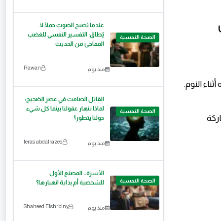
عندما يُصبح الصوت حملًا لا
يُطاق: التفسير النفسي للغضب
الصحة النفسية
المفاجئ من الحديث
Rawan
منذ يوم
ناء النوم.
القاتل الصامت في عصر الضجيج:
لماذا تنهار عقولنا بينما كل شيء
الصحة النفسية
ركة
حولنا يتطور؟
feras abdalrazeq
منذ يوم
الأسرة.. المصنع الأول
الصحة النفسية
للشخصية أم بداية انهيارها؟
Shaheed Elshrbiny
منذ يوم