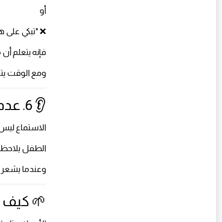
أو
❌ "تبكي على 
فإنه يتعلم أن
ومع الوقت يت
👂 6. عدم الاستماع الحقيقي
الاستماع ليس
الطفل يلاحظ إ
وعندما يشعر أ
🌱 كيف ن