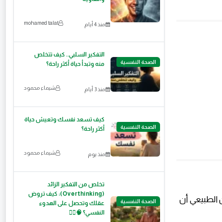
mohamed talat
منذ 4 أيام
التفكير السلبي.. كيف تتخلص
الصحة النفسية
منه وتبدأ حياة أكثر راحة؟
شيماء محمود
منذ 3 أيام
كيف تسعد نفسك وتعيش حياة
الصحة النفسية
أكثر راحة؟
شيماء محمود
منذ يوم
تخلص من التفكير الزائد
(Overthinking): كيف تروض
 الطبيعي أن
الصحة النفسية
عقلك وتحصل على الهدوء
النفسي؟ 🧠🧘‍♂️