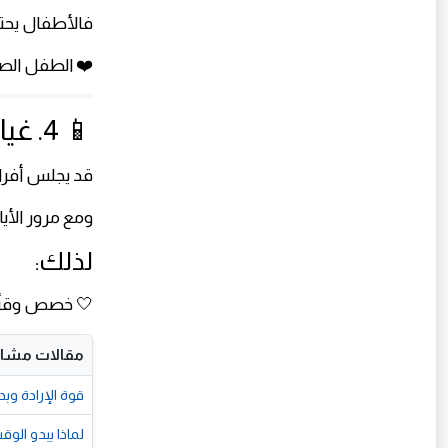
فالأطفال يحتا
❤️ الطفل الصا
📱 4. غياب التواصل الحقيقي
قد يجلس أفرا
ومع مرور الأيا
لذلك:
🤍 خصص وقتًا 
مقالات مشاب
قوة الإرادة وبد
لماذا يبدو الو