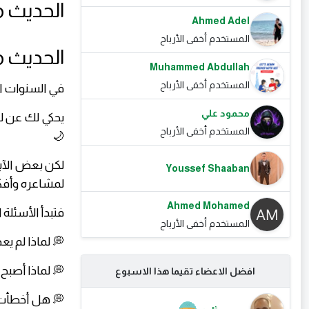
Ahmed Adel
💔 لم
المستخدم أخفى الأرباح
الحديث م
Muhammed Abdullah
المستخدم أخفى الأرباح
في السنوات ا
محمود علي
يحكي لك عن لع
المستخدم أخفى الأرباح
🌙
لكن بعض الآبا
Youssef Shaaban
لمشاعره وأفكا
Ahmed Mohamed
فتبدأ الأسئلة 
المستخدم أخفى الأرباح
💭 لماذا لم يع
💭 لماذا أصبح 
افضل الاعضاء تقيما هذا الاسبوع
💭 هل أخطأت