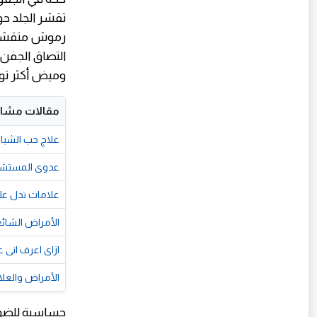
تقشر الجلد حو
رموش متقشر
التصاق الجفن.
وميض أكثر توات
مقالات مشاب
علاج حب الشباب
عدوى المستشفيات (Nosocomial Infections): المخاطر 
علامات تدل عل
الأمراض الشائ
ازاى اعرف انى
الأمراض والعل
حساسية للضو