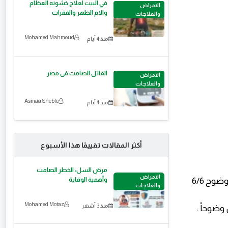
في البيت لعلاج خشونه العظام
الامراض
والام الظهر والفقرات
والعلاجات
Mohamed Mahmoud
منذ 4 أيام
القاتل الصامت فى مصر
الامراض
والعلاجات
Asmaa Sheble
منذ 4 أيام
أكثر المقالات تقييمًا هذا الأسبوع
مرض السل: الخطر الصامت
الامراض
كسل العين هو مشكلة وظيفية في الابصار تتمثل بعدم قدرة العين على الرؤية بوضوح 6/6
وأهمية الوقاية
والعلاجات
Mohamed Motaz
منذ 3 أشهر
وضوحاً .