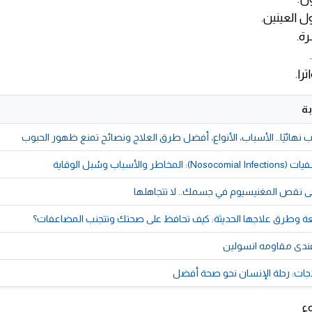
ل العينين.
ة.
را.
ة
 نهائيًا.. الأسباب، الأنواع، أفضل طرق العلاج ونصائح تمنع ظهور الحبوب
والأسباب وسُبل الوقاية
ى نقص المغنيسيوم في جسمك.. لا تتجاهلها
عة وطرق علاجها الحديثة: كيف تحافظ على صحتك وتتجنب المضاعفات؟
 عندى مقاومه انسولين
اجات: رحلة الإنسان نحو صحة أفضل
ء