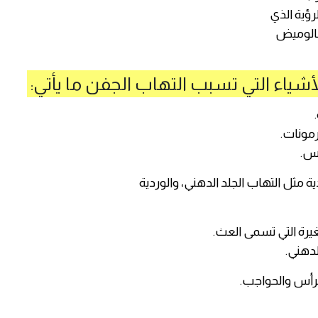
رؤية الذي
بالوميض
شياء التي تسبب التهاب الجفن ما يأتي:
.
مونات.
وس.
ة مثل التهاب الجلد الدهني، والوردية
يرة التي تسمى العث.
لدهني.
رأس والحواجب.