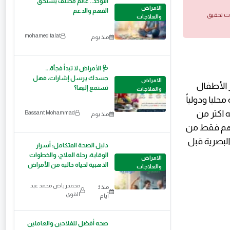
التوحد.. عالم مختلف يستحق
الامراض
الفهم والدعم
ات تحقيق
والعلاجات
mohamed talat
منذ يوم
🩺 الأمراض لا تبدأ فجأة...
جسدك يرسل إشارات، فهل
الامراض
 الأطفال
تستمع إليها؟
والعلاجات
حليا ودولياً
 اكثر من
Bassant Mohammad
منذ يوم
قة بصرية بسبب العيوب الإنكسارية وحوالي 2 % منهم فقط من
لبصرية قبل
دليل الصحة المتكامل: أسرار
الوقاية، رحلة العلاج، والخطوات
الامراض
الذهبية لحياة خالية من الأمراض
والعلاجات
محمدرياض محمد عبد
منذ 3
القوي
أيام
صحه أفضل للفلاحين والعاملين