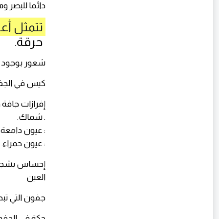
دائما للبصر 
تتمثل أع
حرقة.
شعور بوجود 
كيس في الجف
إفرازات جافة 
. شماك.
: عيون دامعة.
: عيون حمراء.
إحساس بشجاعة
العين
جفون التي تبد
حكة في الجفو