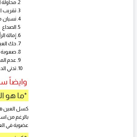
محاولة ا
تقريب ال
نسيان م
الصداع
إمالة الر
حك العي
صعوبة تذ
عدم المش
تدني ال
وايضاً س
*ما هو ا
بالرغم من اس
عضوية في العي