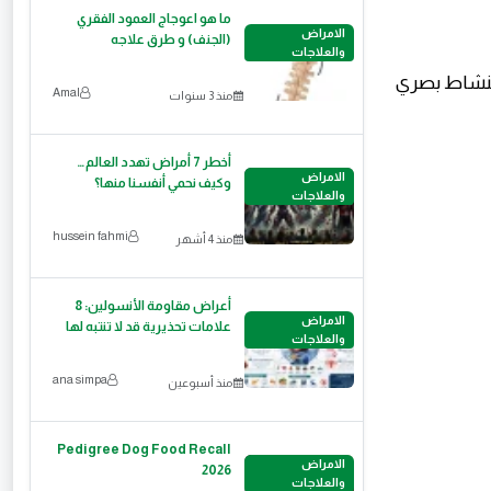
ما هو اعوجاج العمود الفقري
الامراض
(الجنف) و طرق علاجه
والعلاجات
 بنشاط بصري
Amal
منذ 3 سنوات
أخطر 7 أمراض تهدد العالم…
الامراض
وكيف نحمي أنفسنا منها؟
والعلاجات
hussein fahmi
منذ 4 أشهر
أعراض مقاومة الأنسولين: 8
الامراض
علامات تحذيرية قد لا تنتبه لها
والعلاجات
ana simpa
منذ أسبوعين
Pedigree Dog Food Recall
الامراض
2026
والعلاجات