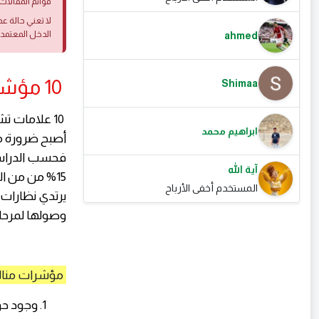
قوائم المقالات 
لا تعني حالة ع
الدخل المعتمد
ahmed
10 مؤشرات للمشكلات البصرية لدى الأطفال:
Shimaa
10 علامات 
ابراهيم محمد
أصبح ضرورة مل
فحسب الدراسات
آية الله
المستخدم أخفى الأرباح
يرتدي نظارات 
وصولها لمرحل
مؤشرات منالم
وجود حو