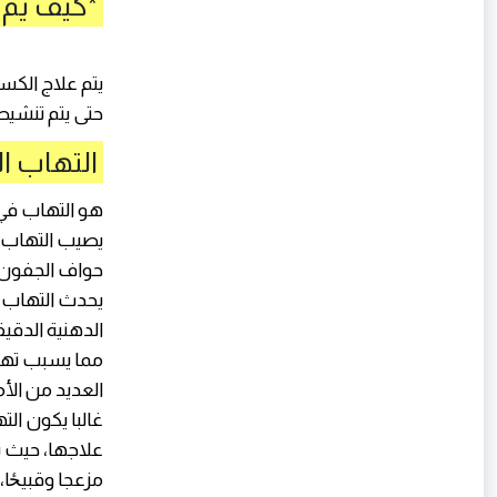
*كيف يم 
يتم علاج الك
حتى يتم تنشيط
التهاب ا
هو التهاب في
يصيب التهاب ا
حواف الجفون.
يحدث التهاب ا
الدهنية الدقي
مما يسبب تهي
العديد من الأ
غالبا يكون ال
علاجها، حيث 
مزعجا وقبيځا،