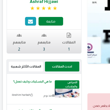
Ashraf Hijjawi
تقييم 5 من 5.
متابعة
المقالات
متابعهم
متابعهم
2
3
1
احدث المقالات
المقالات الأكثر شعبية
ما هي البنسلينات وكيف تعمل؟
الامراض
والعلاجات
ibrahim harbah
منذ يوم
 ولا يظهر ضمن