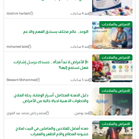
منذ 4 ساعات
ibrahim harbah
الامراض والعلاجات
التوحد.. عالم مختلف يستحق الفهم والدعم
منذ 4 ساعات
mohamed talat
الامراض والعلاجات
🩺 الأمراض لا تبدأ فجأة... جسدك يرسل إشارات،
فهل تستمع إليها؟
منذ 5 ساعات
Bassant Mohammad
الامراض والعلاجات
دليل الصحة المتكامل: أسرار الوقاية، رحلة العلاج،
والخطوات الذهبية لحياة خالية من الأمراض
منذ يومين
محمدرياض محمد عبد القوي
الامراض والعلاجات
صحه أفضل للفلاحين والعاملين في البيت لعلاج
خشونه العظام والام الظهر والفقرات