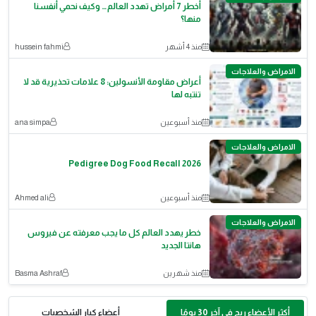
أخطر 7 أمراض تهدد العالم… وكيف نحمي أنفسنا
منها؟
منذ 4 أشهر
hussein fahmi
الامراض والعلاجات
أعراض مقاومة الأنسولين: 8 علامات تحذيرية قد لا
تنتبه لها
منذ أسبوعين
ana simpa
الامراض والعلاجات
Pedigree Dog Food Recall 2026
منذ أسبوعين
Ahmed ali
الامراض والعلاجات
خطر يهدد العالم كل ما يجب معرفته عن فيروس
هانتا الجديد
منذ شهرين
Basma Ashraf
أكثر الأعضاء ربح في آخر 30 يومًا
أعضاء كبار الشخصيات