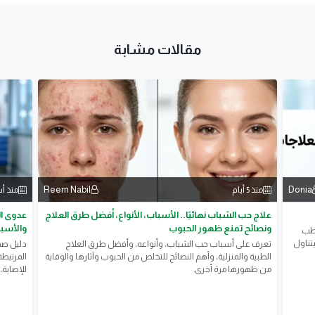
مقالات مشابة
Reem Nabil
Donia
منذ 5 أيام
منذ أ
علاج حب الشباب نهائيًا.. الأسباب، الأنواع، أفضل طرق العلاج
ونصائح تمنع ظهور الحبوب
والأسبا
لطب
تناول
تعرف على أسباب حب الشباب، وأنواعه، وأفضل طرق العلاج
​دليل ص
الطبية والمنزلية، وأهم النصائح للتخلص من الحبوب وآثارها والوقاية
المرتبطة
من ظهورها مرة أخرى.
للإصابة،