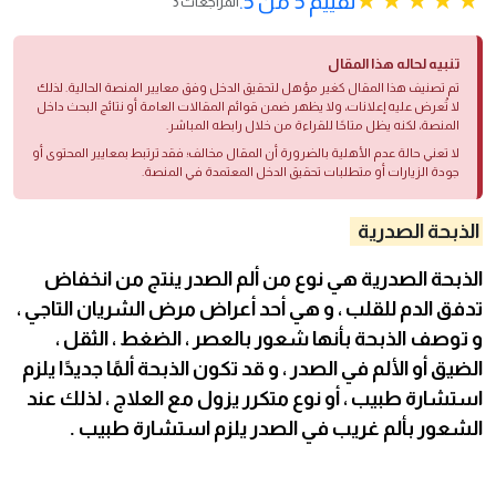
تقييم 5 من 5.
3 المراجعات
تنبيه لحاله هذا المقال
تم تصنيف هذا المقال كغير مؤهل لتحقيق الدخل وفق معايير المنصة الحالية. لذلك
لا تُعرض عليه إعلانات، ولا يظهر ضمن قوائم المقالات العامة أو نتائج البحث داخل
المنصة، لكنه يظل متاحًا للقراءة من خلال رابطه المباشر.
لا تعني حالة عدم الأهلية بالضرورة أن المقال مخالف؛ فقد ترتبط بمعايير المحتوى أو
جودة الزيارات أو متطلبات تحقيق الدخل المعتمدة في المنصة.
الذبحة الصدرية
الذبحة الصدرية هي نوع من ألم الصدر ينتج من انخفاض
تدفق الدم للقلب ، و هي أحد أعراض مرض الشريان التاجي ،
و توصف الذبحة بأنها شعور بالعصر ، الضغط ، الثقل ،
الضيق أو الألم في الصدر ، و قد تكون الذبحة ألمًا جديدًا يلزم
استشارة طبيب ، أو نوع متكرر يزول مع العلاج ، لذلك عند
الشعور بألم غريب في الصدر يلزم استشارة طبيب .