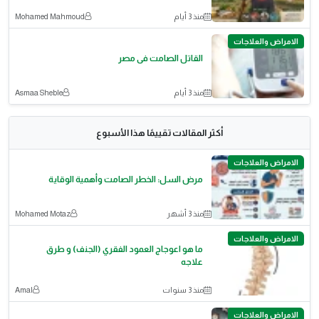
منذ 3 أيام
Mohamed Mahmoud
الامراض والعلاجات
القاتل الصامت فى مصر
منذ 3 أيام
Asmaa Sheble
أكثر المقالات تقييمًا هذا الأسبوع
الامراض والعلاجات
مرض السل: الخطر الصامت وأهمية الوقاية
منذ 3 أشهر
Mohamed Motaz
الامراض والعلاجات
ما هو اعوجاج العمود الفقري (الجنف) و طرق
علاجه
منذ 3 سنوات
Amal
الامراض والعلاجات