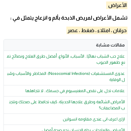
الأعراض
تشمل الأعراض لمريض الذبحة بألم و انزعاج يتمثل في :
حرقان ، امتلاء ، ضغط ، عصر
مقالات مشابة
علاج حب الشباب نهائيًا.. الأسباب، الأنواع، أفضل طرق العلاج ونصائح تم
نع ظهور الحبوب
عدوى المستشفيات (Nosocomial Infections): المخاطر والأسباب وسُب
ل الوقاية
علامات تدل على نقص المغنيسيوم في جسمك.. لا تتجاهلها
الأمراض الشائعة وطرق علاجها الحديثة: كيف تحافظ على صحتك وتتجن
ب المضاعفات؟
ازاى اعرف انى عندى مقاومه انسولين
الأمراض والعلاجات: رحلة الإنسان نحو صحة أفضل