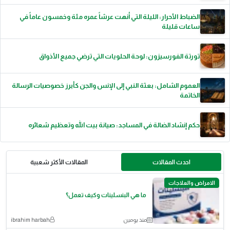
الضباط الأحرار: الليلة التي أنهت عرشاً عمره مئة وخمسون عاماً في
ساعات قليلة
تورتة الفورسيزون: لوحة الحلويات التي ترضي جميع الأذواق
العموم الشامل: بعثة النبي إلى الإنس والجن كأبرز خصوصيات الرسالة
الخاتمة
حكم إنشاد الضالة في المساجد: صيانة بيت الله وتعظيم شعائره
احدث المقالات
المقالات الأكثر شعبية
الامراض والعلاجات
ما هي البنسلينات وكيف تعمل؟
منذ يومين
ibrahim harbah