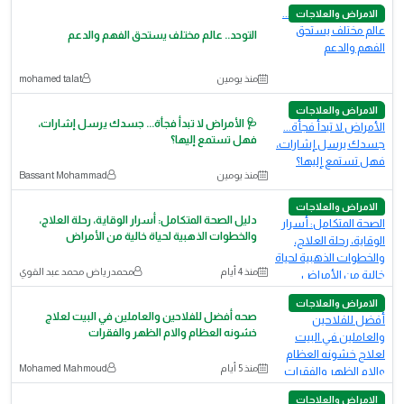
الامراض والعلاجات
التوحد.. عالم مختلف يستحق الفهم والدعم
منذ يومين
mohamed talat
الامراض والعلاجات
🩺 الأمراض لا تبدأ فجأة... جسدك يرسل إشارات،
فهل تستمع إليها؟
منذ يومين
Bassant Mohammad
الامراض والعلاجات
دليل الصحة المتكامل: أسرار الوقاية، رحلة العلاج،
والخطوات الذهبية لحياة خالية من الأمراض
منذ 4 أيام
محمدرياض محمد عبد القوي
الامراض والعلاجات
صحه أفضل للفلاحين والعاملين في البيت لعلاج
خشونه العظام والام الظهر والفقرات
منذ 5 أيام
Mohamed Mahmoud
الامراض والعلاجات