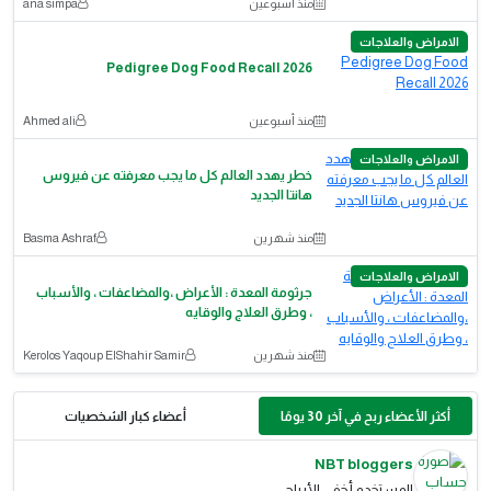
منذ أسبوعين
ana simpa
الامراض والعلاجات
Pedigree Dog Food Recall 2026
منذ أسبوعين
Ahmed ali
الامراض والعلاجات
خطر يهدد العالم كل ما يجب معرفته عن فيروس
هانتا الجديد
منذ شهرين
Basma Ashraf
الامراض والعلاجات
جرثومة المعدة : الأعراض ،والمضاعفات ، والأسباب
، وطرق العلاج والوقايه
منذ شهرين
Kerolos Yaqoup ElShahir Samir
أكثر الأعضاء ربح في آخر 30 يومًا
أعضاء كبار الشخصيات
NBT bloggers
المستخدم أخفى الأرباح