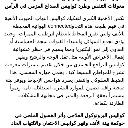
معوقات التنفس وطرد كوابيس الصداع المزمن في الرأس
تكمن الأهمية الكبرى لتفكيك كواليس التهاب الجيوب الأنفية
في فهم طبيعة هذه التجاوconnected الهوائية المحيطة
بالأنف والتي تفرز المخاط بانتظام لترطيب الممرات، وحيث
يؤدي تجمع السوائل وانسداد القنوات نتيجة الحساسية أو
العدوى إلى نمو البكتيريا ومما يسهم في حظر عشوائية
إهمال الأعراض الأولية مثل ثقل الوجه والرشح ويقهر
كوابيس التراجع الجسدي من خلال تقديم تيسيرات معرفية
تشرح للمواطن البسيط كيف يحمي جهازه التنفسي، هذا
الضبط السلوكي والتقني يطرد هواجس الإحباط ويوفر بيئة
صحية راقية تضمن للموارد البشرية استقلالية تامة ونمواً
مستمراً يحقق الرفعة والتميز في مجابهة المشكلات
الطارئة بكفاءة.
كواليس البروتوكول العلاجي وأثر الغسول الملحى في
حوكمة بيئة الأنف وقهر كوابيس الاحتقان والالتهاب الحاد