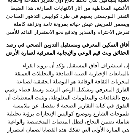
الغنية بفيتامين سي كخط دفاع أول لتعزيز المناعة وحماية
الأغشية المخاطية من آثار الالتهابات الطارئة، هذا الضبط
التقني اللوجستي يسهم في طرد كوابيس التدهور المفاجئ
ويضمن للمريض عيش حياته بمرونة تامة ونزاهة كاملة
تفرض الاحترام والتقدير وتدفع نحو الاستقرار الدائم للأسر.
آفاق التمكين المعرفي ومستقبل التدوين الصحي في رصد
الحقائق وبث قيم الوعي والإيجابية المعرفية لعمارة الأرض
إن استشراف آفاق المستقبل يؤكد أن تزويد القراء
بالمتابعات الإخبارية الطبية الصادقة والتحليلات العميقة
لمجريات الثقافة الوقائية هو البوصلة الحقيقية لصناعة
الفارق المعرفي وتشكيل الوعي الرشيد وسط فضاء رقمي
يعج بالشائعات والمعلومات المغلوطة، وتثبت المعطيات أن
التفوق في كتابة التقارير الصحية لا ينفصل عن ملامسة
طموحات الشارع وتوضيح كواليس الإنجازات برؤية تحليلية
شاملة تضمن النجاح، لتظل المنصات المتخصصة والواعية
هي المنارة الأولى التي تفكك هذه القضايا لضمان استمرار