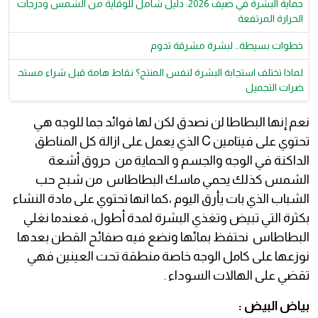
حماية البشرة في صيف 2026: دليل شامل للوقاية من الشمس ودرجات
الحرارة المرتفعة
خطوات بسيطة.. لبشرة مشرقة تدوم
لماذا تختلف استجابة البشرة لنفس المنتج؟ نقاط هامة قبل شراء مستح
ضرات التجميل
نعم إنها البطاطا لن نصدق لكن لها فوائد جما للوجه هي
تحتوي على فيتامين C الذي يعمل على ازالة كل المناطق
الداكنة في الوجه والجسم و الحماية من حروق أشعة
الشمس كذلك يحمي ماسك البطاطاس من شبح حب
الشباب الذي بات يأرق اليوم ،كما انها تحتوي على مادة النشاء
بكثرة التي تبيض وتغذي البشرة لمدة أطول، فعندما نغلي
البطاطاس نحتفظ بمائها ونضع فيه صفائح القطن بعدها
نوزعها على كامل الوجه خاصة منطقة تحت العينين فهي
تقضي على الهالات السوداء .
بياض البيض :