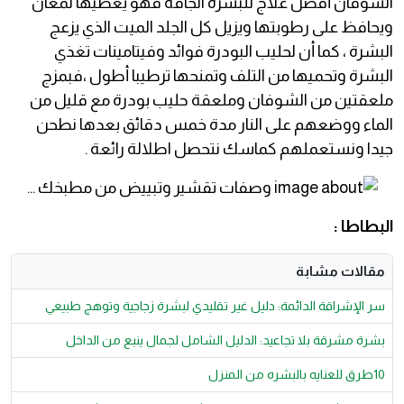
الشوفان أفضل علاج للبشرة الجافة فهو يعطيها لمعان
ويحافظ على رطوبتها ويزيل كل الجلد الميت الذي يزعج
البشرة ، كما أن لحليب البودرة فوائد وفيتامينات تغذي
البشرة وتحميها من التلف وتمنحها ترطيبا أطول ،فبمزج
ملعقتين من الشوفان وملعقة حليب بودرة مع قليل من
الماء ووضعهم على النار مدة خمس دقائق بعدها نطحن
جيدا ونستعملهم كماسك نتحصل اطلالة رائعة .
البطاطا :
مقالات مشابة
سر الإشراقة الدائمة: دليل غير تقليدي لبشرة زجاجية وتوهج طبيعي
بشرة مشرقة بلا تجاعيد: الدليل الشامل لجمال ينبع من الداخل
10طرق للعنايه بالبشره من المنزل