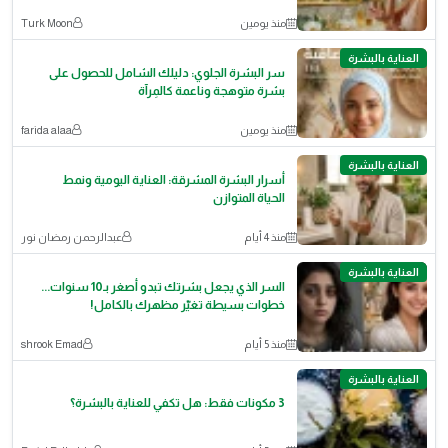
منذ يومين
Turk Moon
العناية بالبشرة
سر البشرة الجلوي: دليلك الشامل للحصول على
بشرة متوهجة وناعمة كالمِرآة
منذ يومين
farida alaa
العناية بالبشرة
أسرار البشرة المشرقة: العناية اليومية ونمط
الحياة المتوازن
منذ 4 أيام
عبدالرحمن رمضان نور
العناية بالبشرة
السر الذي يجعل بشرتك تبدو أصغر بـ10 سنوات...
خطوات بسيطة تغيّر مظهرك بالكامل!
منذ 5 أيام
shrook Emad
العناية بالبشرة
3 مكونات فقط: هل تكفي للعناية بالبشرة؟