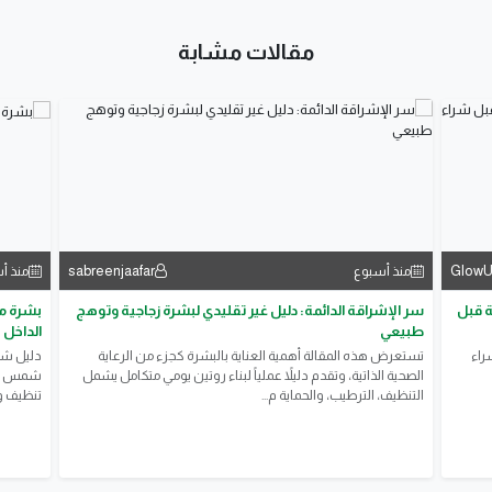
مقالات مشابة
sabreenjaafar
GlowU
منذ أسبوع
منذ أ
ة قبل
سر الإشراقة الدائمة: دليل غير تقليدي لبشرة زجاجية وتوهج
بشرة مش
طبيعي
الداخل
راء
تستعرض هذه المقالة أهمية العناية بالبشرة كجزء من الرعاية
دليل شام
الصحية الذاتية، وتقدم دليلاً عملياً لبناء روتين يومي متكامل يشمل
التنظيف، الترطيب، والحماية م...
تنظيف وت