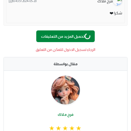
فرح ملاك
2024-05-20 10:43:51
شكرا ❤️
تحميل المزيد من التعليقات
G
.
الرجاء تسجيل الدخول لتتمكن من التعليق
L
O
A
D
I
N
.
.
مقال بواسطة
فرح ملاك