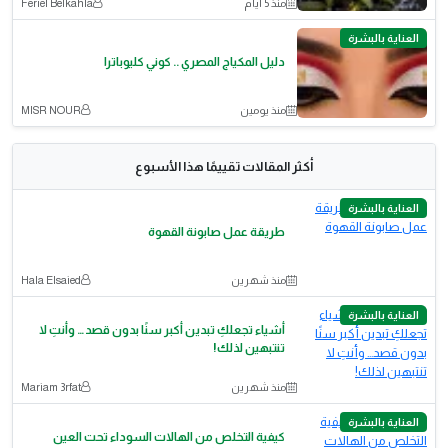
منذ 5 أيام
Feriel Belkahla
العناية بالبشرة
دليل المكياج المصري .. كوني كليوباترا
منذ يومين
MISR NOUR
أكثر المقالات تقييمًا هذا الأسبوع
العناية بالبشرة
طريقة عمل صابونة القهوة
منذ شهرين
Hala Elsaied
العناية بالبشرة
أشياء تجعلكِ تبدين أكبر سنًا بدون قصد… وأنتِ لا
تنتبهين لذلك!
منذ شهرين
Mariam 3rfat
العناية بالبشرة
كيفية التخلص من الهالات السوداء تحت العين