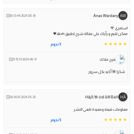
Anas Wardany
2024-08-30 00:33:44
استمري 🌹
ممكن تقيم و رأيك علي مقالة شرح تطبيق vn🙏💗
5 نجوم
فرح ملاك
2024-08-31 21:19:33
شكرا 🌺 أكيد بكل سرور
Hâjß 🌺 ödï ã🌸Bëñ
2024-05-20 06:56:05
معلومات قيمة ومفيدة تابعي النشر
5 نجوم