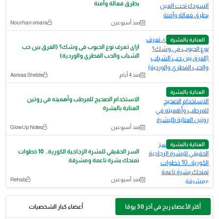
بطرق فعالة وآمنة
منذ أسبوعين
Nourhan omara
العناية بالبشرة
ازاى تعرف نوع الحبوب فى وشك؟ (الفرق بين حب
الشباب والحب الفطري والوردية)
منذ 4 أيام
Asmaa Sheble
العناية بالبشرة
الاستخدام الصحيح للمرطب وأهميته في روتين
العناية بالبشرة
منذ أسبوعين
GlowUp Notes
العناية بالبشرة
السر الحقيقي للبشرة الزجاجية الكورية.. 10 خطوات
تمنحك بشرة ناعمة ومشرقة
منذ أسبوعين
Rehab
أكثر الأعضاء ربح في آخر 30 يومًا
أعضاء كبار الشخصيات