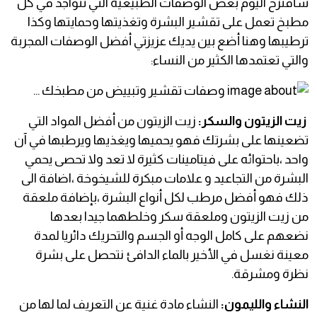
سأقترح اليوم بعض الوصفات الطبيعية التي تتواجد في كل
مطبخ تعمل على تقشير البشرة وتغذيتها وحمايتها وكذا
ترطيبها وهنا أضع بين يديك عزيزتي أفضل الوصفات المجربة
والتي تعتمدها الكثير من النساء:
زيت الزيتون والسكر:
زيت الزيتون من أفضل المواد التي
تضعينها على بشرتك فهو يحميها ويغذيها ويرطبها في آن
واحد ،باحتوائه على فيتامينات كثيرة لا تعد ولا تحصى يحمي
البشرة من التجاعيد و علامات مبكرة للشيخوخة ،اضافة الى
ذلك فهو أفضل مرطب لكل أنواع البشرة ،بإضافة ملعقة
من زيت الزيتون وملعقة سكر وخلطهما جيدا بعدها
نضعهم على كامل الوجه أو الجسم والتحريك دائريا لمدة
معينة نغسل في الأخير بالماء الدافئ نتحصل على بشرة
نظرة ومشرقة.
النشاء والليمون:
النشاء مادة غنية عن التعريف لما لها من