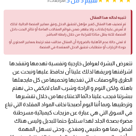
تقييم 5 من 5.
5 المراجعات
تنبيه لحاله هذا المقال
تم تصنيف هذا المقال كغير مؤهل لتحقيق الدخل وفق معايير المنصة الحالية. لذلك
لا تُعرض عليه إعلانات، ولا يظهر ضمن قوائم المقالات العامة أو نتائج البحث داخل
المنصة، لكنه يظل متاحًا للقراءة من خلال رابطه المباشر.
لا تعني حالة عدم الأهلية بالضرورة أن المقال مخالف؛ فقد ترتبط بمعايير المحتوى أو
جودة الزيارات أو متطلبات تحقيق الدخل المعتمدة في المنصة.
تتعرض البشرة لعوامل خارجية ونفسية تهدمها وتفقدها
اشراقتها وبريقها لذلك علينا أن نحافظ عليها ونبحث عن
الطرق والوصفات التي تغذيها وتحميها من كل مايجعلها
باهثة ،ولكن النوم و الراحة وشرب الماء لايكفي حتى نهتم
ببشرتنا فيجب علينا دائما الاعتناء بها من خلال تقشيرها
وترطيبها ،وبما أننا اليوم أصبحنا نخاف المواد المقلدة التي تباع
في السوق التي هي عبارة عن مزيجات كيميائية مسرطنة
مضرة بصحة الجلد لهذا سنلجؤ حتما للبديل وليس هناك
أفضل مما هو طبيعي ومغذي ، وحتى نسهل المهمة