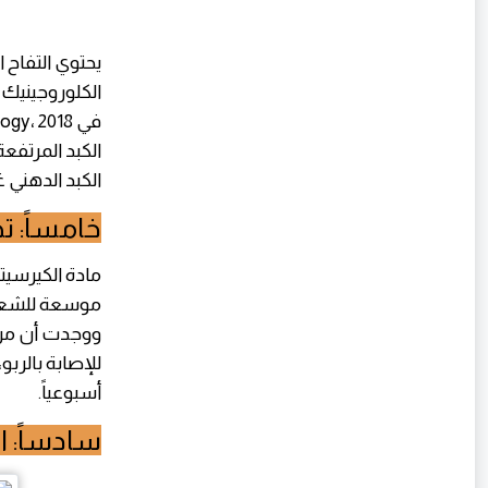
الكلوروجينيك
الكبد الدهني غ
خامساً: ت
مادة الكيرسي
للإصابة بالربو
أسبوعياً.
سادساً: 