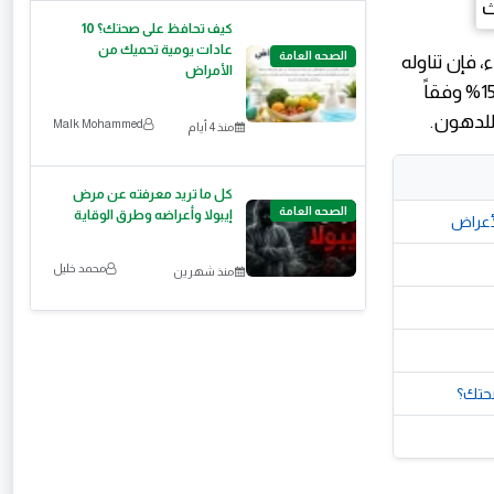
كيف تحافظ على صحتك؟ 10
عادات يومية تحميك من
الصحه العامة
فاع الألياف والماء، فإن تناوله
الأمراض
قبل الوجبة بنصف ساعة يزيد الإحساس بالشبع ويقلل السعرات المتناولة بنسبة 15% وفقاً
Malk Mohammed
منذ 4 أيام
كل ما تريد معرفته عن مرض
الصحه العامة
إيبولا وأعراضه وطرق الوقاية
لأعراض
محمد خليل
منذ شهرين
صحتك؟