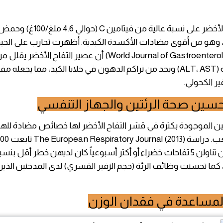
يحتوي التفاح الأخضر على نسبة عالية من فيتامين C (حوالي 4.6 ملغ/100غ)
، وهو من أقوى مضادات الأكسدة الكبدية. أظهرت تجارب على الحي
في World Journal of Gastroenterology، 2018) أن عصير التفاح الأخ
الكبد المرتفعة (ALT، AST) ويحد من تراكم الدهون في خلايا الكبد، مما يجع
ير الكحولي.
حسين صحة الرئتين والجهاز التنفسي
تين الموجودة بكثرة في قشر التفاح الأخضر لها خصائص مضادة لل
، كما تحسنت وظائف الرئة (حجم الزفير القسري) لدى المدخنين الذين تن
المساعدة في فقدان الوزن