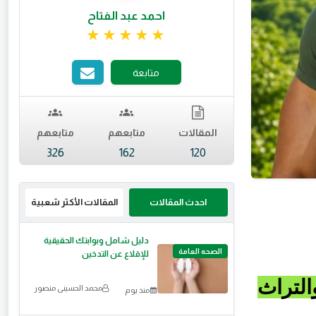
احمد عبد الفتاح
تقييم 4.99 من 5.
متابعة
المقالات
متابعهم
متابعهم
326
162
120
احدث المقالات
المقالات الأكثر شعبية
دليل شامل وبوابتك الحقيقية
الصحه العامة
للإقلاع عن التدخين
التراث
محمد الحسينى منصور
منذ يوم