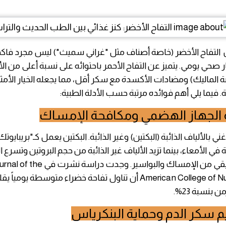
ن التفاح الأخضر (خاصة أصناف مثل "غراني سميث") ليس مجرد فا
 صحي يومي. يتميز عن التفاح الأحمر باحتوائه على نسبة أعلى من ا
 الماليك) ومضادات الأكسدة مع سكر أقل، مما يجعله الخيار الأمث
. فيما يلي أهم فوائده مرتبة حسب الأدلة الطبية:
حة الجهاز الهضمي ومكافحة الإمساك
ني بالألياف الذائبة (البكتين) وغير الذائبة. البكتين يعمل كـ"بريبايوت
عة في الأمعاء، بينما تزيد الألياف غير الذائبة من حجم البروتين وتسرع ا
المعوي، مما يقي من الإمساك والبواسير. وجدت دراسة نشرت في e
American College of Nutrition (2016) أن تناول تفاحة خضراء متوسطة 
بنسبة 23%.
ظيم سكر الدم وحماية البنكرياس