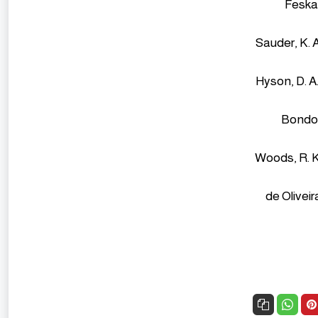
4. Fes
5. Sauder, K
6. Hyson, D
7. Bond
8. Woods, R.
9. de Olive