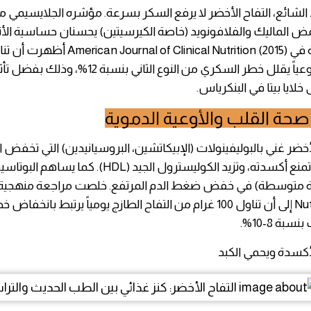
اد الشائع، التفاح الأخضر لا يرفع السكر بسرعة. مؤشره الجلايسيم
ي 38). حمض الماليك والفلافونويد (خاصة الكيرسيتين) يحسنان حساسية ال
دراسة سريرية في nal of Clinical Nutrition (2015
خضراوين أسبوعياً يقلل خطر السكري من النوع الثاني بنسب
 خلايا بيتا في البنكرياس.
م صحة القلب والأوعية الدموية
أخضر غني بالبوليفينولات (الإبيكاتشين، البروسيانيدين) التي تخفض
ة متوسطة) في خفض ضغط الدم المرتفع. خلصت مراجعة منهجية
Nutrients (2017) إلى أن تناول 100 غرام من التفاح الطازج يومياً يرتبط بانخ
بة 8-10%.
لأكسدة ويحمي الكبد