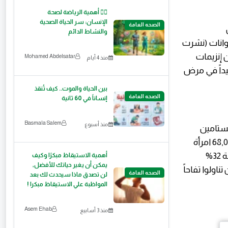
🏃‍♂️ أهمية الرياضة لصحة
الإنسان: سر الحياة الصحية
الصحه العامة
 وحمض
والنشاط الدائم
وانات (نشرت
ضر يقلل من إنزيمات
Mohamed Abdelsatar
منذ 4 أيام
له مفيداً في مرض
بين الحياة والموت.. كيف تُنقذ
الصحه العامة
إنساناً في 60 ثانية
Basmala Salem
منذ أسبوع
هستامين
موسعة للشعب. دراسة The European Respiratory Journal (2013) تابعت 68,000 امرأة
ووجدت أن من تناولن 5 تفاحات خضراء أو أكثر أسبوعياً كان لديهن خطر أقل بنسبة 32%
أهمية الاستيقاظ مبكرًا وكيف
يمكن أن يغير حياتك للأفضل,
اولوا تفاحاً
الصحه العامة
لن تصدق ماذا سيحدث لك بعد
المواظبة علي الاستيقاظ مبكرا !
Asem Ehab
منذ 3 أسابيع