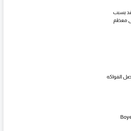
(قد يسبب
على معظم
لدخيل، "التغذية العلاجية الحديثة"، مكتبة العبيكان، الرياض، 2019 (فصل الفواكه
3. Bo