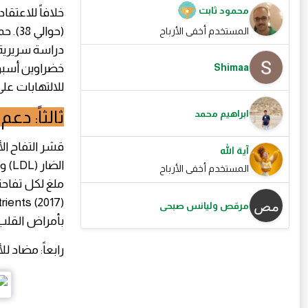
محمود ثابت
خلافاً للاعتق
(حوال
المستخدم أخفى الأرباح
Shimaa
للالتهابات على
ثالثاً: دع
ابراهيم محمد
قشر التفاح ال
آية الله
المستخدم أخفى الأرباح
ملغ لكل تفاح
مرقص وليانس صبحى
بأمراض القلب بنس
رابعاً: مضاد ل