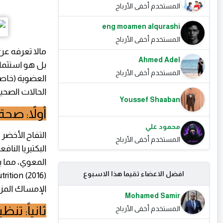
المستخدم أخفى الأرباح
eng moamen alqurashi
المستخدم أخفى الأرباح
مالا تعرفه ع
Ahmed Adel
بل هو استثمار
المستخدم أخفى الأرباح
العضوية (خاصة
الحالات الصحية
Youssef Shaaban
أولاً: ص
محمود علي
التفاح الأخضر غ
المستخدم أخفى الأرباح
البكتيريا الناف
افضل الاعضاء تقيما هذا الاسبوع
الإمساك المزمن 
Mohamed Samir
ثانياً: تن
المستخدم أخفى الأرباح