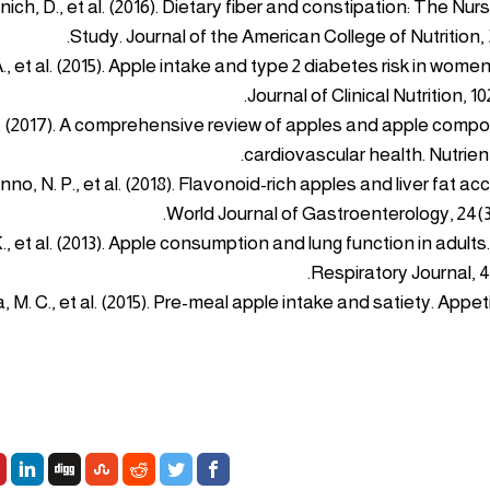
kanich, D., et al. (2016). Dietary fiber and constipation: The Nu
Study. Journal of the American College of Nutrition, 3
. A., et al. (2015). Apple intake and type 2 diabetes risk in wom
Journal of Clinical Nutrition, 10
. A. (2017). A comprehensive review of apples and apple com
cardiovascular health. Nutrients
onno, N. P., et al. (2018). Flavonoid-rich apples and liver fat a
World Journal of Gastroenterology, 24(36
 K., et al. (2013). Apple consumption and lung function in adult
Respiratory Journal, 42
ira, M. C., et al. (2015). Pre-meal apple intake and satiety. Appeti