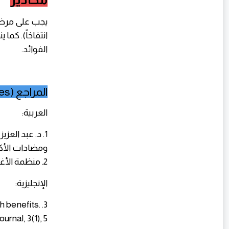
يجب على مرضى
انتفاخاً). كما
الفوائد.
المراجع (References)
العربية:
ومضادات الأك
2. منظمة الأغذية والزراعة (الفاو) – قاعدة بيانات المغذيات للتفاح الأخضر، 2021.
الإنجليزية:
th benefits.
trition Journal, 3(1), 5