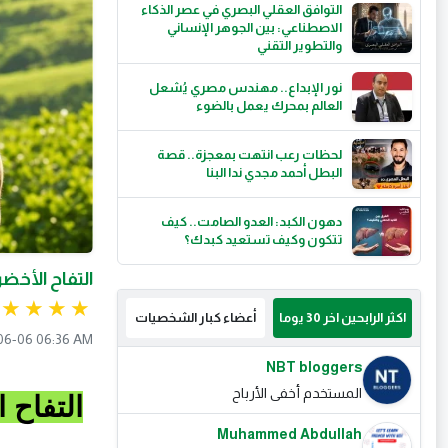
التوافق العقلي البصري في عصر الذكاء
الاصطناعي: بين الجوهر الإنساني
والتطوير التقني
نور الإبداع.. مهندس مصري يُشعل
العالم بمحرك يعمل بالضوء
لحظات رعب انتهت بمعجزة.. قصة
البطل أحمد مجدي ندا البنا
دهون الكبد: العدو الصامت.. كيف
تتكون وكيف تستعيد كبدك؟
التفاح الأخضر
اكثر الرابحين اخر 30 يوما
أعضاء كبار الشخصيات
06-06 06:36 AM
NBT bloggers
المستخدم أخفى الأرباح
التفاح 
Muhammed Abdullah