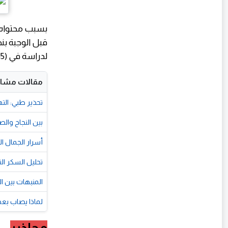
لدراسة في Appetite (2015). الأحماض العضوية تحفز أيضاً عملية التمثيل الغذائي للدهون.
مقالات مشاب
تحذير طبي: الت
بين النجاح والصح
أسرار الجمال ا
تحليل السكر ا
المنبهات بين 
لماذا يصاب بع
محاذير