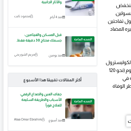
والآثار الجانبية
ي منخفض
أنسولين.
محمود ثابت
منذ 4 أيام
American Jour) أظهرت أن تناول تفاحتين
ة 12%، وذلك بفضل تأثيره المضاد
قبل المسكن والفيتامين :
الصحه العامة
جسمك محتاج 30 دقيقة فقط.
مريم الشوربجي
منذ يومين
 الكوليسترول
الضار (LDL) وتمنع أكسدته، وتزيد الكوليسترول الجيد (HDL). كما يساهم البوتاسيوم (نحو 120
 في
أكثر المقالات تقييمًا هذا الأسبوع
فاض خطر الوفاة
جفاف العين والصداع الرقمي:
الأسباب والطريقة السليمة
الصحه العامة
للعلاج فوراً
Alaa Omar Ebrahim
منذ أسبوع