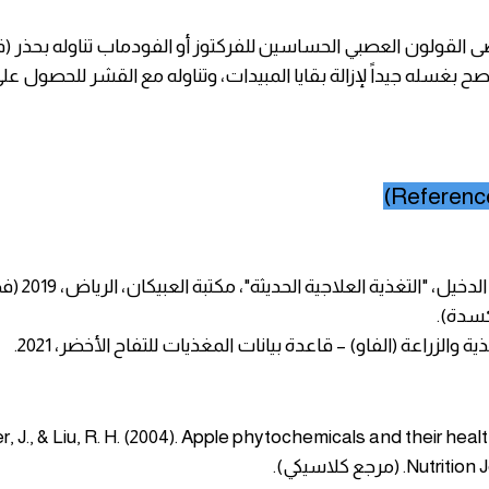
 القولون العصبي الحساسين للفركتوز أو الفودماب تناوله بحذر 
 ينصح بغسله جيداً لإزالة بقايا المبيدات، وتناوله مع القشر للحصول 
1. د. عبد العزيز ا
سدة).
yer, J., & Liu, R. H. (2004). Apple phytochemicals and their heal
Nu. (مرجع كلاسيكي).