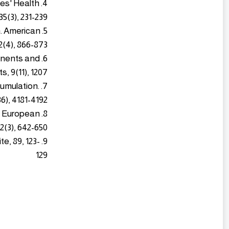
rses' Health
5(3), 231-239.
en. American
2(4), 866-873.
ponents and
, 9(11), 1207.
ccumulation.
), 4181-4192.
s. European
(3), 642-650.
te, 89, 123-
129