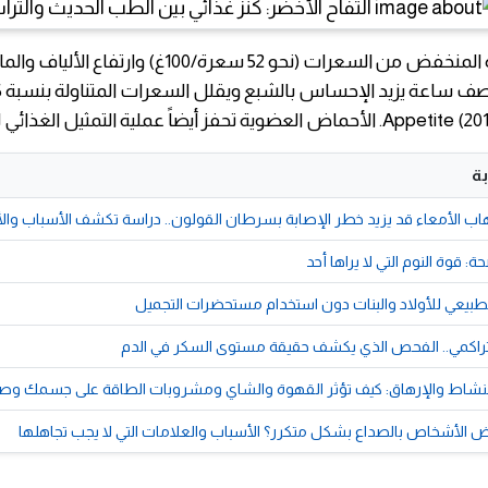
بسبب محتواه المنخفض من السعرات (نحو 52 سعرة/100غ) وارت
ة
هاب الأمعاء قد يزيد خطر الإصابة بسرطان القولون.. دراسة تكشف الأسباب وا
ة: قوة النوم التي لا يراها أحد
لطبيعي للأولاد والبنات دون استخدام مستحضرات التجميل
لتراكمي.. الفحص الذي يكشف حقيقة مستوى السكر في الدم
النشاط والإرهاق: كيف تؤثر القهوة والشاي ومشروبات الطاقة على جسمك و
ض الأشخاص بالصداع بشكل متكرر؟ الأسباب والعلامات التي لا يجب تجاهلها