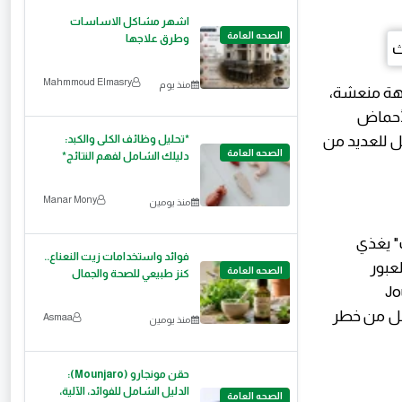
اشهر مشاكل الاساسات
الصحه العامة
وطرق علاجها
Mahmmoud Elmasry
منذ يوم
كهة منعشة،
لأحماض
ل للعديد من
*تحليل وظائف الكلى والكبد:
الصحه العامة
دليلك الشامل لفهم النتائج*
Manar Mony
منذ يومين
ك" يغذي
فوائد واستخدامات زيت النعناع..
لعبور
الصحه العامة
كنز طبيعي للصحة والجمال
Journal of th
يومياً يقلل من خطر
Asmaa
منذ يومين
حقن مونجارو (Mounjaro):
الدليل الشامل للفوائد، الآلية،
الصحه العامة