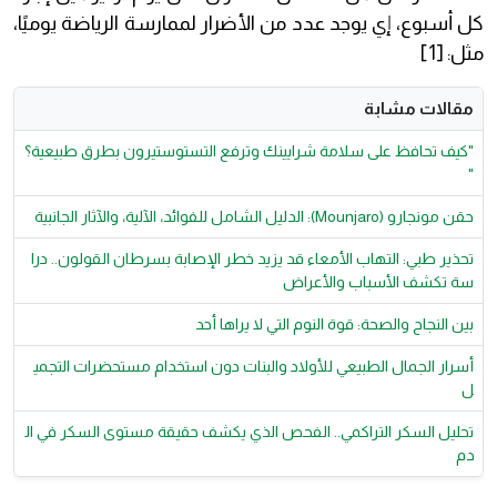
كل أسبوع، إي يوجد عدد من الأضرار لممارسة الرياضة يوميًا،
مثل: [1]
مقالات مشابة
"كيف تحافظ على سلامة شرايينك وترفع التستوستيرون بطرق طبيعية؟
"
حقن مونجارو (Mounjaro): الدليل الشامل للفوائد، الآلية، والآثار الجانبية
تحذير طبي: التهاب الأمعاء قد يزيد خطر الإصابة بسرطان القولون.. درا
سة تكشف الأسباب والأعراض
بين النجاح والصحة: قوة النوم التي لا يراها أحد
أسرار الجمال الطبيعي للأولاد والبنات دون استخدام مستحضرات التجمي
ل
تحليل السكر التراكمي.. الفحص الذي يكشف حقيقة مستوى السكر في ال
دم