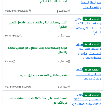
الصحية والنشاط الدائم
منذ أسبوع
Mohamed Abdelsatar
الصحه العامة
*تحليل وظائف الكلى والكبد: دليلك الشامل لفهم
النتائج*
منذ 4 أيام
Manar Mony
الصحه العامة
فوائد واستخدامات زيت النعناع.. كنز طبيعي للصحة
والجمال
منذ 4 أيام
Asmaa
الصحه العامة
اشهر مشاكل الاساسات وطرق علاجها
منذ 3 أيام
Mahmmoud Elmasry
الصحه العامة
كيف تحافظ على صحتك؟ 10 عادات يومية تحميك
من الأمراض