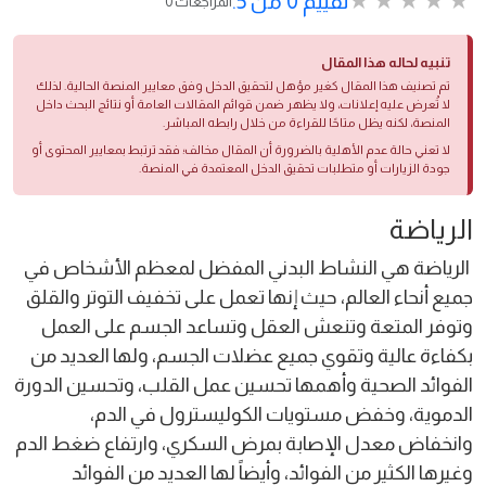
تقييم 0 من 5.
0 المراجعات
تنبيه لحاله هذا المقال
تم تصنيف هذا المقال كغير مؤهل لتحقيق الدخل وفق معايير المنصة الحالية. لذلك
لا تُعرض عليه إعلانات، ولا يظهر ضمن قوائم المقالات العامة أو نتائج البحث داخل
المنصة، لكنه يظل متاحًا للقراءة من خلال رابطه المباشر.
لا تعني حالة عدم الأهلية بالضرورة أن المقال مخالف؛ فقد ترتبط بمعايير المحتوى أو
جودة الزيارات أو متطلبات تحقيق الدخل المعتمدة في المنصة.
الرياضة
الرياضة هي النشاط البدني المفضل لمعظم الأشخاص في
جميع أنحاء العالم، حيث إنها تعمل على تخفيف التوتر والقلق
وتوفر المتعة وتنعش العقل وتساعد الجسم على العمل
بكفاءة عالية وتقوي جميع عضلات الجسم، ولها العديد من
الفوائد الصحية وأهمها تحسين عمل القلب، وتحسين الدورة
الدموية، وخفض مستويات الكوليسترول في الدم،
وانخفاض معدل الإصابة بمرض السكري، وارتفاع ضغط الدم
وغيرها الكثير من الفوائد، وأيضاً لها العديد من الفوائد