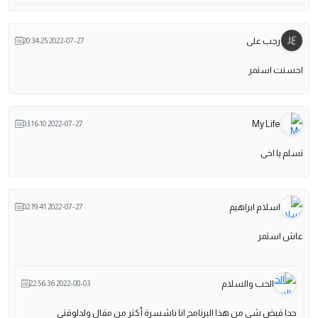
رجب على
2022-07-27 20:34:25
احسنت استمر
My Life
2022-07-27 03:16:10
تسلم يا اخى
اسلام ابراهيم
2022-07-27 02:19:41
عاش استمر
الحب والسلام
2022-08-03 22:56:36
حدا قبض شي من هذا البرنامج انا ناشسرة أكتر من مقال ولدلوقتي