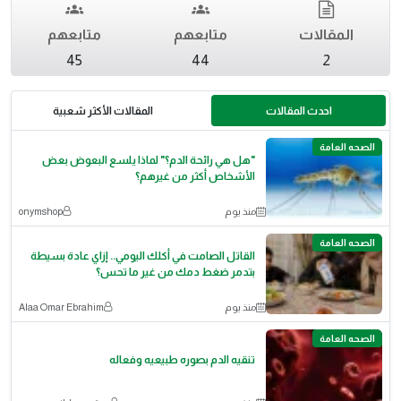
المقالات
متابعهم
متابعهم
45
44
2
احدث المقالات
المقالات الأكثر شعبية
الصحه العامة
"هل هي رائحة الدم؟" لماذا يلسع البعوض بعض
الأشخاص أكثر من غيرهم؟
منذ يوم
onymshop
الصحه العامة
القاتل الصامت في أكلك اليومي.. إزاي عادة بسيطة
بتدمر ضغط دمك من غير ما تحس؟
منذ يوم
Alaa Omar Ebrahim
الصحه العامة
تنقيه الدم بصوره طبيعيه وفعاله