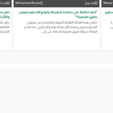
Mohamed Asser
Manar
منذ يوم
منذ 6 أيام
مستوى
"كيف تحافظ على سلامة شرايينك وترفع التستوستيرون
بطرق طبيعية؟"
والآثار ا
> هل سكرك مضبوط فعلا؟ تحليل واحد بيكشفلك سكر اخر 3
تتناول هذه المقالة العلاقة الحيوية والمباشرة بين هرمون
مي
التستوستيرون وصحة الأوعية الدموية والشرايين،. كما تقدم
المقالة خريطة طريق طبيعية للحفاظ على ال...
المزدوجة،