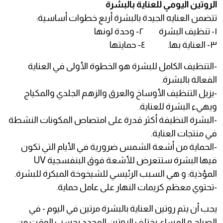
الروتين اليومي للعناية بالبشرة
تتضمن العنايه الجيدة بالبشرة أربع خطوات أساسية:
١- تنظيف البشرة ٢- وحدة لونها
٣- العناية بها. ٤- حمايتها
-التنظيف الكامل للبشرة هو الخطوة الأولى في العناية
الفعالة بالبشرة.
-يزيل التنظيف الأوساخ والعرق والزهم الجلدي والمكياج
ويهيء البشرة للعناية.
-البشرة النظيفة أكثر قدرة على امتصاص المكونات النشطة
في منتجات العناية.
-الحماية من أشعة الشمس ضرورية في الأيام التي تكون
فيها البشرة ستتعرض للأشعة فوق البنفسجية UV
المؤذية: و هي السبب الرئيسي للشيخوخة المبكرة للبشرة.
-تحتوي معظم كريمات النهار على عامل حماية.
يجب أن يتم روتين العناية بالبشرة مرتين في اليوم - في
الصباح و المساء. يختلف الروتين المحدد بحسب الوقت من