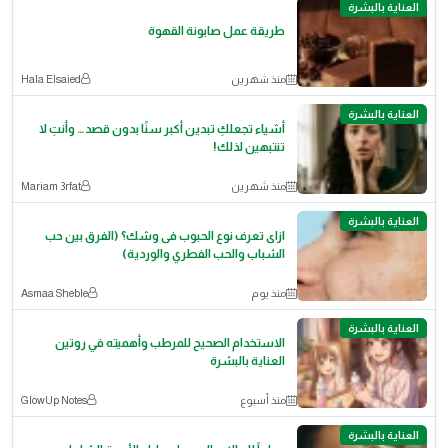
العناية بالبشرة
طريقة عمل صابونة القهوة
منذ شهرين
Hala Elsaied
العناية بالبشرة
أشياء تجعلكِ تبدين أكبر سنًا بدون قصد… وأنتِ لا
تنتبهين لذلك!
منذ شهرين
Mariam 3rfat
العناية بالبشرة
ازاى تعرف نوع الحبوب فى وشك؟ (الفرق بين حب
الشباب والحب الفطري والوردية)
منذ يوم
Asmaa Sheble
العناية بالبشرة
الاستخدام الصحيح للمرطب وأهميته في روتين
العناية بالبشرة
منذ أسبوع
GlowUp Notes
العناية بالبشرة