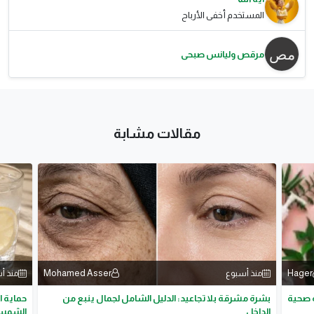
المستخدم أخفى الأرباح
مرقص وليانس صبحى
مقالات مشابة
Mohamed Asser
Hager
منذ أسبوع
منذ أ
 صحية
بشرة مشرقة بلا تجاعيد: الدليل الشامل لجمال ينبع من
الداخل
الشمس و