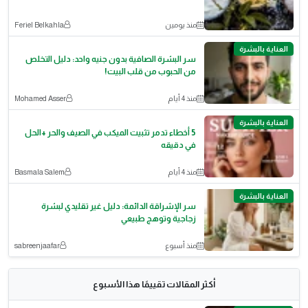
منذ يومين
Feriel Belkahla
العناية بالبشرة
سر البشرة الصافية بدون جنيه واحد: دليل التخلص
من الحبوب من قلب البيت!
منذ 4 أيام
Mohamed Asser
العناية بالبشرة
5 أخطاء تدمر تثبيت الميكب في الصيف والحر +الحل
في دقيقه
منذ 4 أيام
Basmala Salem
العناية بالبشرة
سر الإشراقة الدائمة: دليل غير تقليدي لبشرة
زجاجية وتوهج طبيعي
منذ أسبوع
sabreenjaafar
أكثر المقالات تقييمًا هذا الأسبوع