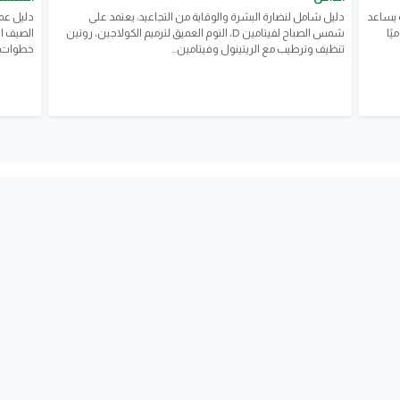
 يساعد
دليل شامل لنضارة البشرة والوقاية من التجاعيد: يعتمد على
​دليل ع
يًا
شمس الصباح لفيتامين D، النوم العميق لترميم الكولاجين، روتين
الصيف ا
تنظيف وترطيب مع الريتينول وفيتامين...
خطوات ال