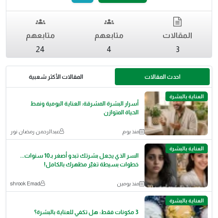
المقالات
متابعهم
متابعهم
24
4
3
احدث المقالات
المقالات الأكثر شعبية
العناية بالبشرة
أسرار البشرة المشرقة: العناية اليومية ونمط
الحياة المتوازن
منذ يوم
عبدالرحمن رمضان نور
العناية بالبشرة
السر الذي يجعل بشرتك تبدو أصغر بـ10 سنوات...
خطوات بسيطة تغيّر مظهرك بالكامل!
منذ يومين
shrook Emad
العناية بالبشرة
3 مكونات فقط: هل تكفي للعناية بالبشرة؟