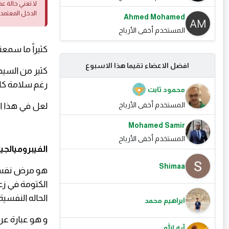
لا تعني حالة ع
الدخل المعتمد
Ahmed Mohamed
المستخدم أخفى الأرباح
كثيراً ما سم
افضل الاعضاء تقيما هذا الاسبوع
كثير من السي
رغم سلامة كاف
محمود ثابت
المستخدم أخفى الأرباح
لعل في هذا ال
Mohamed Samir
المستخدم أخفى الأرباح
الفيبروميالجي
Shimaa
هو مرض نفسي 
الكتومة في زعل
الحاله النفسية.
ابراهيم محمد
و هو عبارة ع
آية الله