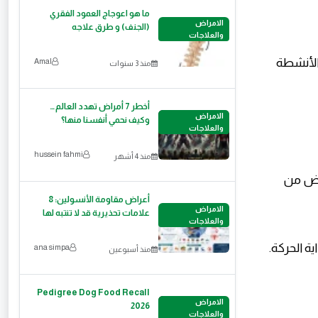
ما هو اعوجاج العمود الفقري
الامراض
(الجنف) و طرق علاجه
والعلاجات
الأنشطة
Amal
منذ 3 سنوات
أخطر 7 أمراض تهدد العالم…
الامراض
وكيف نحمي أنفسنا منها؟
والعلاجات
hussein fahmi
منذ 4 أشهر
هوض من
أعراض مقاومة الأنسولين: 8
الامراض
علامات تحذيرية قد لا تنتبه لها
والعلاجات
ة الحركة.
ana simpa
منذ أسبوعين
Pedigree Dog Food Recall
الامراض
2026
والعلاجات