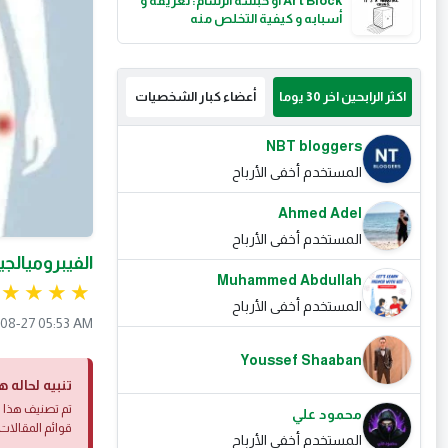
Art Block أو حبسة الرسام: تعريفه و
أسبابه و كيفية التخلص منه
اكثر الرابحين اخر 30 يوما
أعضاء كبار الشخصيات
NBT bloggers
المستخدم أخفى الأرباح
Ahmed Adel
المستخدم أخفى الأرباح
الفيبروميالج
Muhammed Abdullah
المستخدم أخفى الأرباح
08-27 05:53 AM
Youssef Shaaban
تنبيه لحاله ه
تم تصنيف هذا ا
محمود علي
قوائم المقالات 
المستخدم أخفى الأرباح