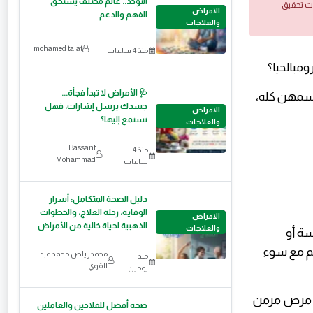
التوحد.. عالم مختلف يستحق
ات تحقيق
الامراض
الفهم والدعم
والعلاجات
mohamed talat
منذ 4 ساعات
ميالجيا؟
🩺 الأمراض لا تبدأ فجأة...
جسمهن كله،
جسدك يرسل إشارات، فهل
الامراض
تستمع إليها؟
والعلاجات
Bassant
منذ 4
Mohammad
ساعات
دليل الصحة المتكامل: أسرار
الوقاية، رحلة العلاج، والخطوات
الامراض
الذهبية لحياة خالية من الأمراض
والعلاجات
ة أو
ألم مع سوء
محمدرياض محمد عبد
منذ
القوي
يومين
هو مرض مزمن
صحه أفضل للفلاحين والعاملين