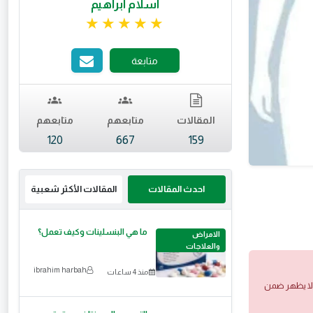
اسلام ابراهيم
تقييم 4.96 من 5.
متابعة
المقالات
متابعهم
متابعهم
120
667
159
احدث المقالات
المقالات الأكثر شعبية
ما هي البنسلينات وكيف تعمل؟
الامراض
والعلاجات
ibrahim harbah
منذ 4 ساعات
 ولا يظهر ضمن