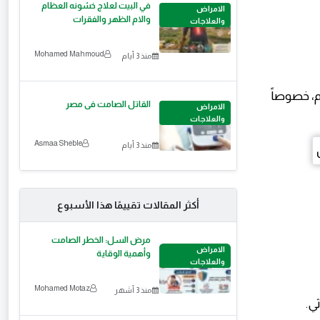
في البيت لعلاج خشونه العظام
الامراض
والام الظهر والفقرات
والعلاجات
Mohamed Mahmoud
منذ 3 أيام
سم، خصوصاً
القاتل الصامت فى مصر
الامراض
والعلاجات
Asmaa Sheble
منذ 3 أيام
أكثر المقالات تقييمًا هذا الأسبوع
مرض السل: الخطر الصامت
الامراض
وأهمية الوقاية
والعلاجات
Mohamed Motaz
منذ 3 أشهر
ي.