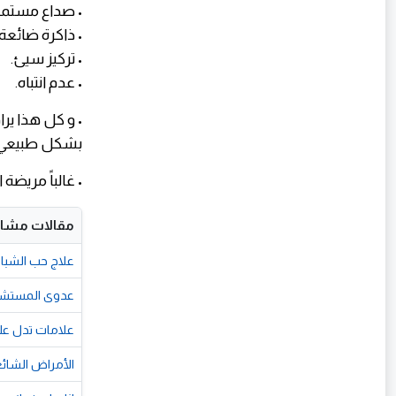
• صداع مستمر
• ذاكرة ضائعة.
• تركيز سيئ.
• عدم انتباه.
• و كل هذا يرا
بشكل طبيعي
• غالباً مريضة
مقالات مشاب
علاج حب الشباب
عدوى المستشفيات (Nosocomial Infections): المخاطر 
علامات تدل عل
الأمراض الشائ