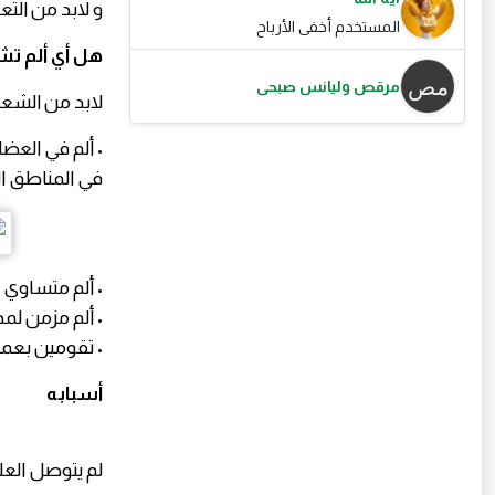
و لابد من ال
المستخدم أخفى الأرباح
هل أي ألم تش
مرقص وليانس صبحى
لابد من الشعور
• ألم في العضل
في المناطق ا
• ألم متساوي 
• ألم مزمن لمدة ل
• تقومين بعمل
أسبابه
لم يتوصل العل