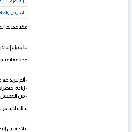
ازاى اعرف انى
الأمراض والعل
مضاعفات ال
ما يميزه إنه ل
مضاعفاته تتم
• ألم بيزيد مع
• زيادة اضطراب
• من المحتمل 
لذلك لابد من
علاجه في ال