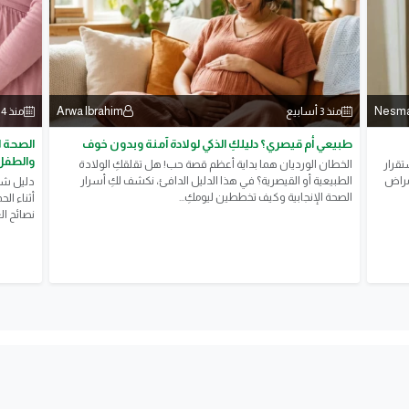
Arwa Ibrahim
Nesm
منذ 3 أسابيع
منذ 4 أسابيع
طبيعي أم قيصري؟ دليلكِ الذكي لولادة آمنة وبدون خوف
الصحة ا
والطفل
تقرار
الخطان الورديان هما بداية أعظم قصة حب! هل تقلقكِ الولادة
أمراض
الطبيعية أو القيصرية؟ في هذا الدليل الدافئ، نكشف لكِ أسرار
دليل شام
الصحة الإنجابية وكيف تخططين ليومكِ...
أثناء ال
نصائح الع