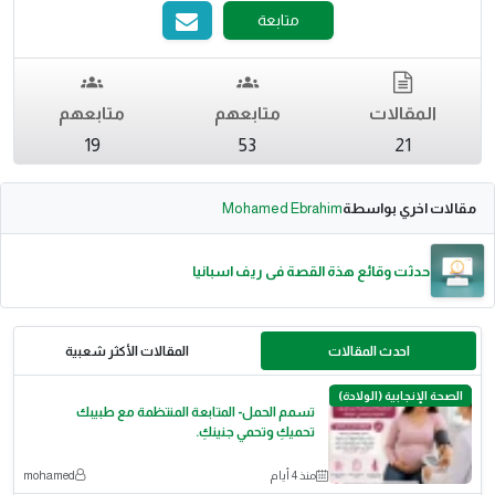
متابعة
المقالات
متابعهم
متابعهم
19
53
21
مقالات اخري بواسطة
Mohamed Ebrahim
حدثت وقائع هذة القصة فى ريف اسبانيا
احدث المقالات
المقالات الأكثر شعبية
الصحة الإنجابية (الولادة)
تسمم الحمل- المتابعة المنتظمة مع طبيبك
تحميكِ وتحمي جنينكِ.
منذ 4 أيام
mohamed