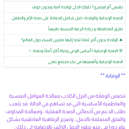
طبيعي أم قيصري؟ دليلكِ الذكي لولادة آمنة وبدون خوف
الصحة الإنجابية والولادة: دليل شامل للحفاظ على صحة الأم والطفل
طرق المحافظة و زيادة الرغبة الجنسية طبيعياً
🔥 الولادة بدون ألم: لماذا تتجه إليها ملايين النساء حول العالم؟
🌸 الصحة الإنجابية | أساس الوعي وحياة أكثر أمانًا وصحة ✨
الصحة الإنجابية وأهميتها في بناء مجتمع صحي
** الوقاية:**
تتضمن الوقاية من البزل الكاذب معالجة العوامل النفسية
والعاطفية الأساسية التي قد تساهم في الحالة. قد يلعب
طلب الدعم من أخصائيي الصحة العقلية ، ومعالجة المخاوف
والقلق المتعلقة بالحمل ، وتعزيز الرفاهية العاطفية بشكل
عام دورا في منع تطور الحمل الزائف. بالإضافة إلى ذلك ،