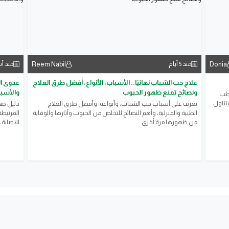
Reem Nabil
Donia
منذ 5 أيام
منذ أ
علاج حب الشباب نهائيًا.. الأسباب، الأنواع، أفضل طرق العلاج
ونصائح تمنع ظهور الحبوب
والأسبا
لطب
تناول
تعرف على أسباب حب الشباب، وأنواعه، وأفضل طرق العلاج
​دليل ص
الطبية والمنزلية، وأهم النصائح للتخلص من الحبوب وآثارها والوقاية
المرتبطة
من ظهورها مرة أخرى.
للإصابة،