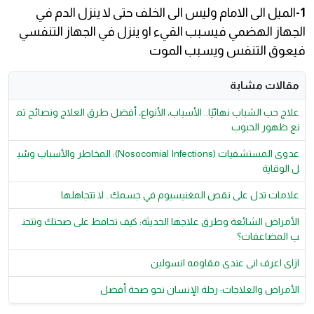
1-
الميل الى الامام وليس الى الخلف حتى لا ينزل الدم في
الجهاز الهضمي فيسبب القيء او ينزل في الجهاز التنفسي
فيعوق التنفس ويسبب الموت
مقالات مشابة
علاج حب الشباب نهائيًا.. الأسباب، الأنواع، أفضل طرق العلاج ونصائح تم
نع ظهور الحبوب
عدوى المستشفيات (Nosocomial Infections): المخاطر والأسباب وسُب
ل الوقاية
علامات تدل على نقص المغنيسيوم في جسمك.. لا تتجاهلها
الأمراض الشائعة وطرق علاجها الحديثة: كيف تحافظ على صحتك وتتجن
ب المضاعفات؟
ازاى اعرف انى عندى مقاومه انسولين
الأمراض والعلاجات: رحلة الإنسان نحو صحة أفضل