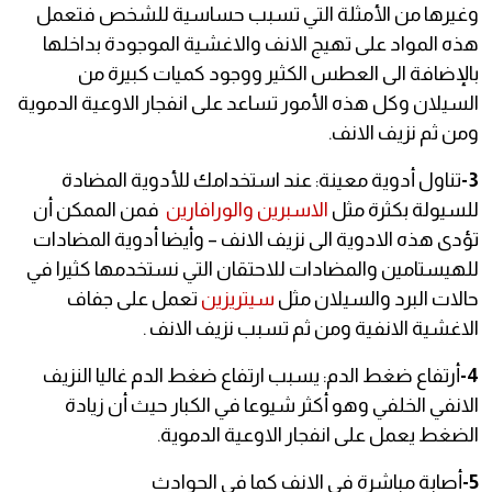
وغيرها من الأمثلة التي تسبب حساسية للشخص فتعمل
هذه المواد على تهيج الانف والاغشية الموجودة بداخلها
بالإضافة الى العطس الكثير ووجود كميات كبيرة من
السيلان وكل هذه الأمور تساعد على انفجار الاوعية الدموية
ومن ثم نزيف الانف.
3-
تناول أدوية معينة: عند استخدامك للأدوية المضادة
للسيولة بكثرة مثل
الاسبرين والورافارين
فمن الممكن أن
تؤدى هذه الادوية الى نزيف الانف – وأيضا أدوية المضادات
للهيستامين والمضادات للاحتقان التي نستخدمها كثيرا في
حالات البرد والسيلان مثل
سيتريزين
تعمل على جفاف
الاغشية الانفية ومن ثم تسبب نزيف الانف .
4-
أرتفاع ضغط الدم: يسبب ارتفاع ضغط الدم غاليا النزيف
الانفي الخلفي وهو أكثر شيوعا في الكبار حيث أن زيادة
الضغط يعمل على انفجار الاوعية الدموية.
5-
أصابة مباشرة في الانف كما في الحوادث