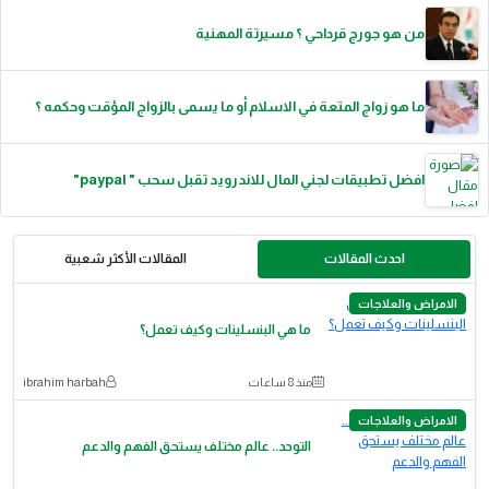
من هو جورج قرداحي ؟ مسيرتة المهنية
ما هو زواج المتعة في الاسلام أو ما يسمى بالزواج المؤقت وحكمه ؟
افضل تطبيقات لجني المال للاندرويد تقبل سحب " paypal"
احدث المقالات
المقالات الأكثر شعبية
الامراض والعلاجات
ما هي البنسلينات وكيف تعمل؟
منذ 8 ساعات
ibrahim harbah
الامراض والعلاجات
التوحد.. عالم مختلف يستحق الفهم والدعم