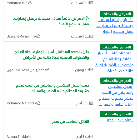
منذ 8 ساعات
mohamed talat
الامراض والعلاجات
🩺 الأمراض لا تبدأ فجأة... جسدك يرسل إشارات،
فهل تستمع إليها؟
منذ 9 ساعات
Bassant Mohammad
الامراض والعلاجات
دليل الصحة المتكامل: أسرار الوقاية، رحلة العلاج،
والخطوات الذهبية لحياة خالية من الأمراض
منذ يومين
محمدرياض محمد عبد القوي
الامراض والعلاجات
صحه أفضل للفلاحين والعاملين في البيت لعلاج
خشونه العظام والام الظهر والفقرات
منذ 3 أيام
Mohamed Mahmoud
الامراض والعلاجات
القاتل الصامت فى مصر
منذ 3 أيام
Asmaa Sheble